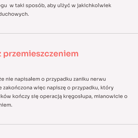
u w taki sposób, aby ulżyć w jakichkolwiek
i duchowych.
z przemieszczeniem
e nie napisałem o przypadku zaniku nerwu
ze zakończona więc napiszę o przypadku, który
adków kończy się operacją kręgosłupa, mianowicie o
niem.