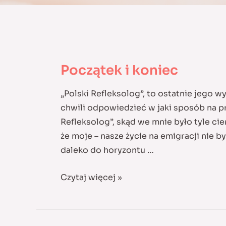
Początek i koniec
„Polski Refleksolog”, to ostatnie jego wy
chwili odpowiedzieć w jaki sposób na p
Refleksolog”, skąd we mnie było tyle ci
że moje – nasze życie na emigracji nie by
daleko do horyzontu …
Początek
Czytaj więcej »
i
koniec