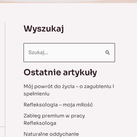
Wyszukaj
S
e
a
Ostatnie artykuły
r
Mój powrót do życia – o zagubieniu i
c
spełnieniu
h
Refleksologia – moja miłość
f
Zabieg premium w pracy
o
Refleksologa
r
Naturalne oddychanie
: