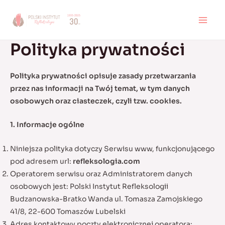
Skip
to
MAI
content
Polityka prywatności
MEN
Polityka prywatności opisuje zasady przetwarzania
przez nas informacji na Twój temat, w tym danych
osobowych oraz ciasteczek, czyli tzw. cookies.
1. Informacje ogólne
Niniejsza polityka dotyczy Serwisu www, funkcjonującego
pod adresem url:
refleksologia.com
Operatorem serwisu oraz Administratorem danych
osobowych jest: Polski Instytut Refleksologii
Budzanowska-Bratko Wanda ul. Tomasza Zamojskiego
41/8, 22-600 Tomaszów Lubelski
Adres kontaktowy poczty elektronicznej operatora: