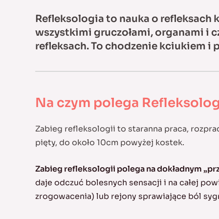
Refleksologia to nauka o refleksach 
wszystkimi gruczołami, organami i c
refleksach. To chodzenie kciukiem i 
Na czym polega Refleksolog
Zabieg refleksologii to staranna praca, rozpr
pięty, do około 10cm powyżej kostek.
Zabieg refleksologii polega na dokładnym „prz
daje odczuć bolesnych sensacji i na całej pow
zrogowacenia) lub rejony sprawiające ból sy