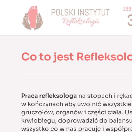
Skip
to
content
Co to jest Refleksol
Praca refleksologa
na stopach i rękac
w kończynach aby uwolnić wszystkie
gruczołów, organów i części ciała. 
krwiobiegu, doprowadzić do balans
wszystko co w nas pracuje i współpr