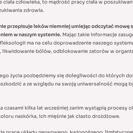
ze ciała człowieka, to mądrość pracy ciała w poszukiwa
zukiwania zdrowia.
e, nie przepisuje leków niemniej umiejąc odczytać mowę
ieniem w naszym systemie.
Mając takie informacje zasuge
fleksologii ma na celu doprowadzenie naszego system
o, likwidowanie bólów, odblokowanie zatorów w organ
zego życia pozbędziemy się dolegliwości do których dos
aszkodzić a ze względu na swoją uniwersalność mogą 
eka czasami kilka lat wcześniej zanim wystąpią procesy
oloru naskórka, ich mięśnie jak ciasto drożdżowe.
cia pracę układu nerwowego, kwionośnego, limfatyczne