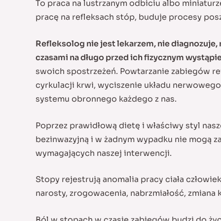
To praca na lustrzanym odbiciu albo miniatur
pracę na refleksach stóp, buduje procesy pos
Refleksolog nie jest lekarzem, nie diagnozuj
czasami na długo przed ich fizycznym wystąp
swoich spostrzeżeń. Powtarzanie zabiegów re
cyrkulacji krwi, wyciszenie układu nerwoweg
systemu obronnego każdego z nas.
Poprzez prawidłową dietę i właściwy styl nas
bezinwazyjną i w żadnym wypadku nie mogą z
wymagających naszej interwencji.
Stopy rejestrują anomalia pracy ciała człowi
narosty, zrogowacenia, nabrzmiałość, zmiana k
Ból w stopach w czasie zabiegów budzi do ży