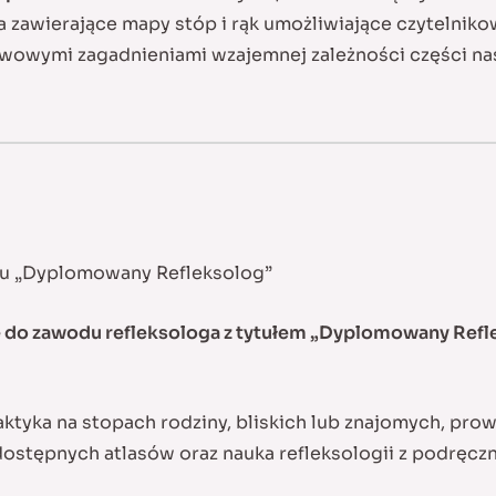
zawierające mapy stóp i rąk umożliwiające czytelnikow
awowymi zagadnieniami wzajemnej zależności części nas
ułu „Dyplomowany Refleksolog”
 do zawodu refleksologa z tytułem „Dyplomowany Refl
aktyka na stopach rodziny, bliskich lub znajomych, p
odostępnych atlasów oraz nauka refleksologii z podręcz