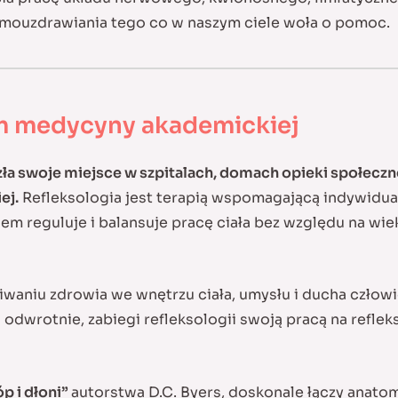
amouzdrawiania tego co w naszym ciele woła o pomoc.
em medycyny akademickiej
azła swoje miejsce w szpitalach, domach opieki społecz
ej.
Refleksologia jest terapią wspomagającą indywidua
m reguluje i balansuje pracę ciała bez względu na wiek
waniu zdrowia we wnętrzu ciała, umysłu i ducha człowi
odwrotnie, zabiegi refleksologii swoją pracą na refle
p i dłoni”
autorstwa D.C. Byers, doskonale łączy anatomi