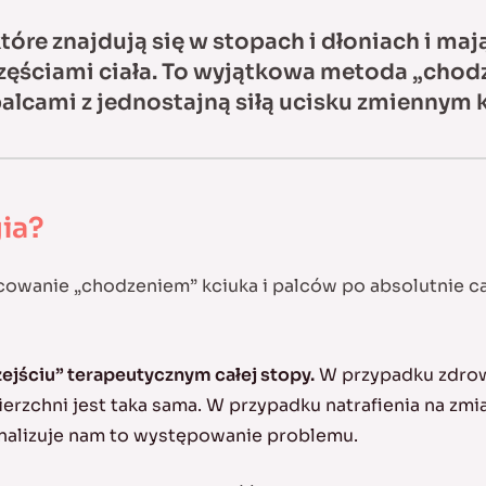
które znajdują się w stopach i dłoniach i ma
zęściami ciała. To wyjątkowa metoda „chodz
palcami z jednostajną siłą ucisku zmiennym 
ia?
acowanie „chodzeniem” kciuka i palców po absolutnie c
ejściu” terapeutycznym całej stopy.
W przypadku zdrow
ierzchni jest taka sama. W przypadku natrafienia na zmi
gnalizuje nam to występowanie problemu.