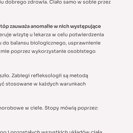
niu dobrego zdrowia. Ciało samo w sobie przez
 stóp zauważa anomalie w nich występujące
ruje wizytę u lekarza w celu potwierdzenia
u do balansu biologicznego, usprawnienie
izmie poprzez wykorzystanie osobistego
zło. Zabiegi refleksologii są metodą
być stosowane w każdych warunkach
 chorobowe w ciele. Stopy mówią poprzez:
go i pozostałych wszystkich układów ciała