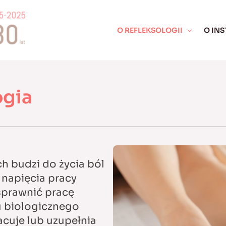
O REFLEKSOLOGII
O INS
ogia
h budzi do życia ból
 napięcia pracy
Usprawnić pracę
u biologicznego
acuje lub uzupełnia