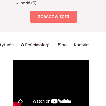
nerki
(5)
ZOBACZ WIĘCEJ
tytucie
O Refleksologii
Blog
Kontakt