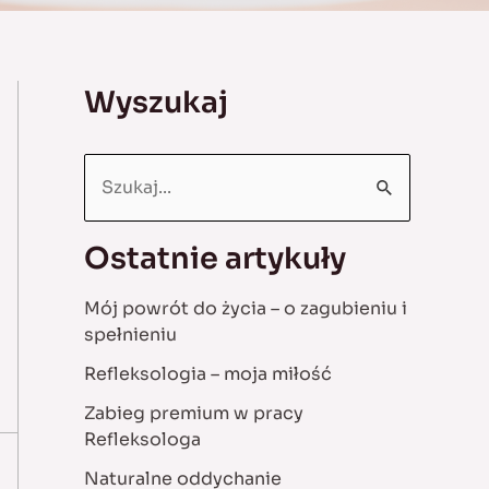
Wyszukaj
S
e
a
Ostatnie artykuły
r
Mój powrót do życia – o zagubieniu i
c
spełnieniu
h
Refleksologia – moja miłość
f
Zabieg premium w pracy
o
Refleksologa
r
Naturalne oddychanie
: