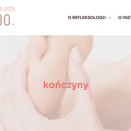
O REFLEKSOLOGII
O INS
kończyny