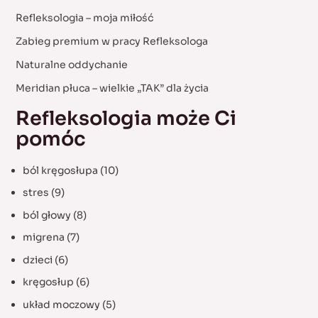
h
Refleksologia – moja miłość
f
Zabieg premium w pracy Refleksologa
o
Naturalne oddychanie
r
:
Meridian płuca – wielkie „TAK” dla życia
Refleksologia może Ci
pomóc
ból kręgosłupa
(10)
stres
(9)
ból głowy
(8)
migrena
(7)
dzieci
(6)
kręgosłup
(6)
układ moczowy
(5)