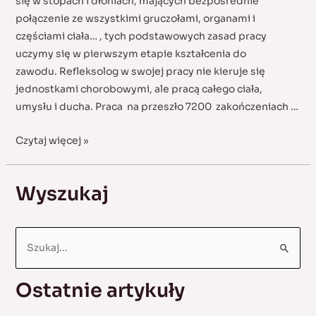
się w stopach i dłoniach, mających bezpośrednie
połączenie ze wszystkimi gruczołami, organami i
częściami ciała… , tych podstawowych zasad pracy
uczymy się w pierwszym etapie kształcenia do
zawodu. Refleksolog w swojej pracy nie kieruje się
jednostkami chorobowymi, ale pracą całego ciała,
umysłu i ducha. Praca na przeszło 7200 zakończeniach …
Toksyczne
Czytaj więcej »
zanieczyszczenie
organizmu
Wyszukaj
w
pracy
z
S
Refleksologią
e
a
Ostatnie artykuły
r
c