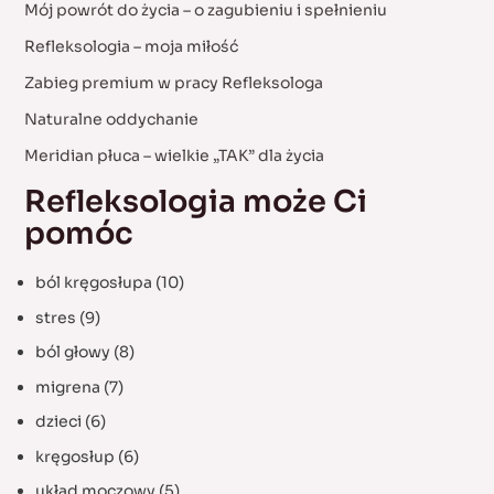
Mój powrót do życia – o zagubieniu i spełnieniu
h
Refleksologia – moja miłość
f
Zabieg premium w pracy Refleksologa
o
Naturalne oddychanie
r
:
Meridian płuca – wielkie „TAK” dla życia
Refleksologia może Ci
pomóc
ból kręgosłupa
(10)
stres
(9)
ból głowy
(8)
migrena
(7)
dzieci
(6)
kręgosłup
(6)
układ moczowy
(5)