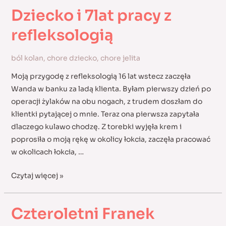
Dziecko i 7lat pracy z
refleksologią
ból kolan
,
chore dziecko
,
chore jelita
Moją przygodę z refleksologią 16 lat wstecz zaczęła
Wanda w banku za ladą klienta. Byłam pierwszy dzień po
operacji żylaków na obu nogach, z trudem doszłam do
klientki pytającej o mnie. Teraz ona pierwsza zapytała
dlaczego kulawo chodzę. Z torebki wyjęła krem i
poprosiła o moją rękę w okolicy łokcia, zaczęła pracować
w okolicach łokcia, …
Dziecko
Czytaj więcej »
i
7lat
Czteroletni Franek
pracy
z