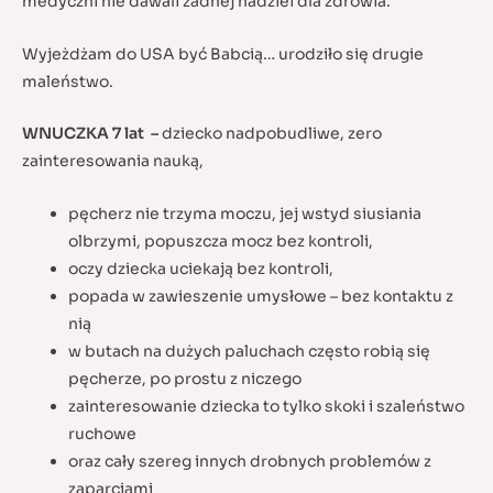
medyczni nie dawali żadnej nadziei dla zdrowia.
Wyjeżdżam do USA być Babcią… urodziło się drugie
maleństwo.
WNUCZKA 7 lat –
dziecko nadpobudliwe, zero
zainteresowania nauką,
pęcherz nie trzyma moczu, jej wstyd siusiania
olbrzymi, popuszcza mocz bez kontroli,
oczy dziecka uciekają bez kontroli,
popada w zawieszenie umysłowe – bez kontaktu z
nią
w butach na dużych paluchach często robią się
pęcherze, po prostu z niczego
zainteresowanie dziecka to tylko skoki i szaleństwo
ruchowe
oraz cały szereg innych drobnych problemów z
zaparciami