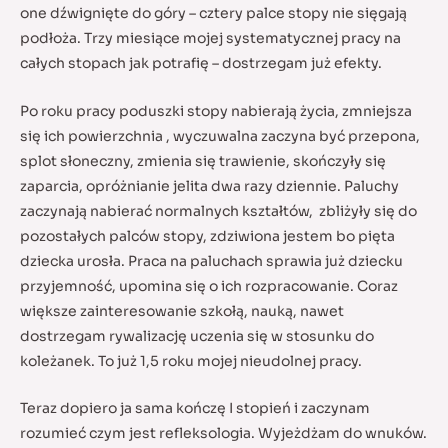
one dźwignięte do góry – cztery palce stopy nie sięgają
podłoża. Trzy miesiące mojej systematycznej pracy na
całych stopach jak potrafię – dostrzegam już efekty.
Po roku pracy poduszki stopy nabierają życia, zmniejsza
się ich powierzchnia , wyczuwalna zaczyna być przepona,
splot słoneczny, zmienia się trawienie, skończyły się
zaparcia, opróżnianie jelita dwa razy dziennie. Paluchy
zaczynają nabierać normalnych kształtów, zbliżyły się do
pozostałych palców stopy, zdziwiona jestem bo pięta
dziecka urosła. Praca na paluchach sprawia już dziecku
przyjemność, upomina się o ich rozpracowanie. Coraz
większe zainteresowanie szkołą, nauką, nawet
dostrzegam rywalizację uczenia się w stosunku do
koleżanek. To już 1,5 roku mojej nieudolnej pracy.
Teraz dopiero ja sama kończę I stopień i zaczynam
rozumieć czym jest refleksologia. Wyjeżdżam do wnuków.