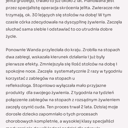
jelita grubego, trwało to już około 2 lat. Planowana jest
przez specjalistę operacja skrócenia jelita. Zwieracze nie
trzymają, ok. 30 lejących się stolców na dobę! W tym
czasie córka zdecydowała na dyscyplinę żywienia. Zaczęła
słuchać sama siebie i odstawiać to co utrudnia dobre
życie.
Ponownie Wanda przyleciała do kraju. Zrobiła na stopach
dwa zabiegi, wskazała kierunek działania i już były
pierwsze efekty. Zmniejszyła się ilość stolców na dobę i
spokojne noce. Zaczęła systematycznie 2 razy w tygodniu
korzystać z zabiegów na stopach u
refleksologa. Stopniowo wyłączała mało przyjazne
produkty dla swojego żywienia. Z tygodnia na tydzień
połączenie zabiegów na stopach z rozsądnym żywieniem
zaczęły czynić cuda. Ten proces trwał 2 lata. Dzisiaj moje
dorosłe dziecko zapomniało o tych procesach
chorobowych kompletnie, a wysokiej klasy specjaliści