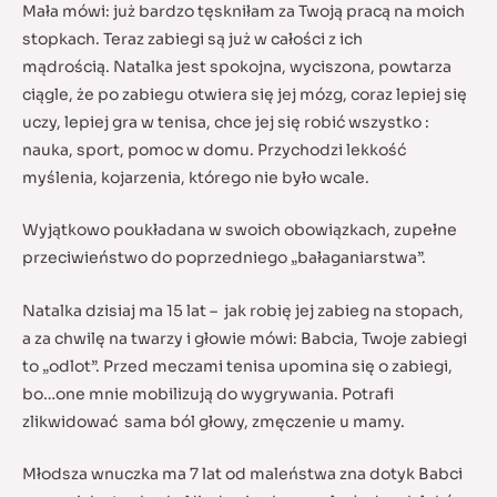
Mała mówi: już bardzo tęskniłam za Twoją pracą na moich
stopkach. Teraz zabiegi są już w całości z ich
mądrością. Natalka jest spokojna, wyciszona, powtarza
ciągle, że po zabiegu otwiera się jej mózg, coraz lepiej się
uczy, lepiej gra w tenisa, chce jej się robić wszystko :
nauka, sport, pomoc w domu. Przychodzi lekkość
myślenia, kojarzenia, którego nie było wcale.
Wyjątkowo poukładana w swoich obowiązkach, zupełne
przeciwieństwo do poprzedniego „bałaganiarstwa”.
Natalka dzisiaj ma 15 lat – jak robię jej zabieg na stopach,
a za chwilę na twarzy i głowie mówi: Babcia, Twoje zabiegi
to „odlot”. Przed meczami tenisa upomina się o zabiegi,
bo…one mnie mobilizują do wygrywania. Potrafi
zlikwidować sama ból głowy, zmęczenie u mamy.
Młodsza wnuczka ma 7 lat od maleństwa zna dotyk Babci