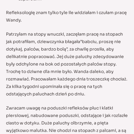
Refleksologię znam tylko tyle ile widziałam i czułam pracę
Wandy.
Patrzyłam na stopy wnuczki, zaczęłam pracę na stopach
jak potrafiłam, dziewczynka błagała”babciu, proszę nie
dotykaj, palców, bardzo bolą”, za chwilę prosiła, aby
delikatnie popracować. Jej duże paluchy zdecydowanie
były odchylone na bok od pozostałych palców stopy.
Trochę to dziwne dla mnie było. Wanda daleko, aby
rozmawiać. Pracowałam każdego dnia troszeczkę chociaż.
Za kilka tygodni upominała się o pracę na tych
odstających paluchach dzień po dniu.
Zwracam uwagę na poduszki refleksów płuc i klatki
piersiowej, nabudowane poduszki, odstające i jak rozlazłe
ciasto w dotyku. Duże paluchy olbrzymie, a pięta
wyjątkowo malutka. Nie chodzi na stopach z palcami, a są