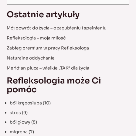
a
Ostatnie artykuły
r
c
Mój powrót do życia – o zagubieniu i spełnieniu
h
Refleksologia – moja miłość
f
Zabieg premium w pracy Refleksologa
o
Naturalne oddychanie
r
:
Meridian płuca – wielkie „TAK” dla życia
Refleksologia może Ci
pomóc
ból kręgosłupa
(10)
stres
(9)
ból głowy
(8)
migrena
(7)