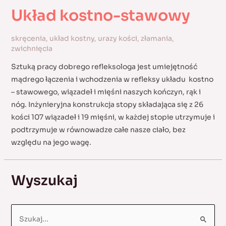
Układ kostno-stawowy
skręcenia
,
układ kostny
,
urazy kości
,
złamania
,
zwichnięcia
Sztuką pracy dobrego refleksologa jest umiejętność
mądrego łączenia i wchodzenia w refleksy układu kostno
– stawowego, wiązadeł i mięśni naszych kończyn, rąk i
nóg. Inżynieryjna konstrukcja stopy składająca się z 26
kości 107 wiązadeł i 19 mięśni, w każdej stopie utrzymuje i
podtrzymuje w równowadze całe nasze ciało, bez
względu na jego wagę.
Wyszukaj
S
e