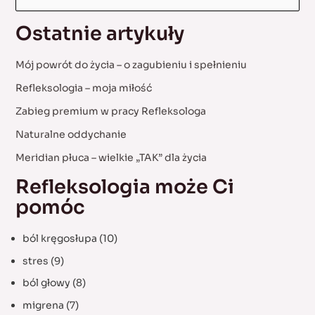
a
Ostatnie artykuły
r
c
Mój powrót do życia – o zagubieniu i spełnieniu
h
Refleksologia – moja miłość
f
Zabieg premium w pracy Refleksologa
o
Naturalne oddychanie
r
:
Meridian płuca – wielkie „TAK” dla życia
Refleksologia może Ci
pomóc
ból kręgosłupa
(10)
stres
(9)
ból głowy
(8)
migrena
(7)