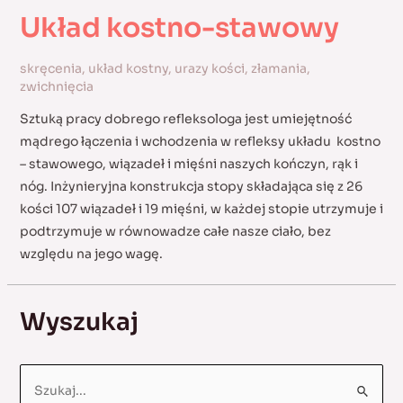
Układ kostno-stawowy
skręcenia
,
układ kostny
,
urazy kości
,
złamania
,
zwichnięcia
Sztuką pracy dobrego refleksologa jest umiejętność
mądrego łączenia i wchodzenia w refleksy układu kostno
– stawowego, wiązadeł i mięśni naszych kończyn, rąk i
nóg. Inżynieryjna konstrukcja stopy składająca się z 26
kości 107 wiązadeł i 19 mięśni, w każdej stopie utrzymuje i
podtrzymuje w równowadze całe nasze ciało, bez
względu na jego wagę.
Wyszukaj
S
e