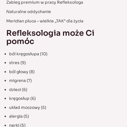
Zabieg premium w pracy Refleksologa
o
Naturalne oddychanie
r
:
Meridian płuca – wielkie „TAK” dla życia
Refleksologia może Ci
pomóc
ból kręgosłupa
(10)
stres
(9)
ból głowy
(8)
migrena
(7)
dzieci
(6)
kręgosłup
(6)
układ moczowy
(5)
alergia
(5)
nerki
(5)