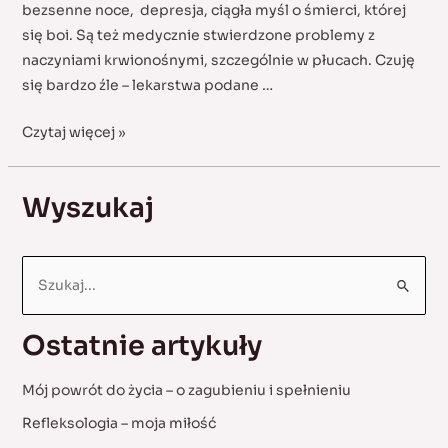
bezsenne noce, depresja, ciągła myśl o śmierci, której
się boi. Są też medycznie stwierdzone problemy z
naczyniami krwionośnymi, szczególnie w płucach. Czuję
się bardzo źle – lekarstwa podane …
Bolące
Czytaj więcej »
czoło
i
Wyszukaj
podstawa
czaszki
S
e
a
Ostatnie artykuły
r
c
Mój powrót do życia – o zagubieniu i spełnieniu
h
Refleksologia – moja miłość
f