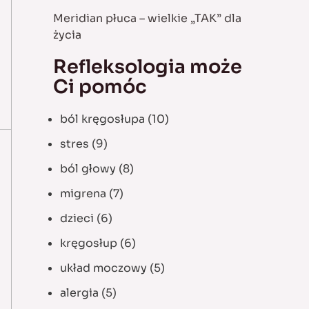
Meridian płuca – wielkie „TAK” dla
życia
Refleksologia może
Ci pomóc
ból kręgosłupa
(10)
stres
(9)
ból głowy
(8)
migrena
(7)
dzieci
(6)
kręgosłup
(6)
układ moczowy
(5)
alergia
(5)