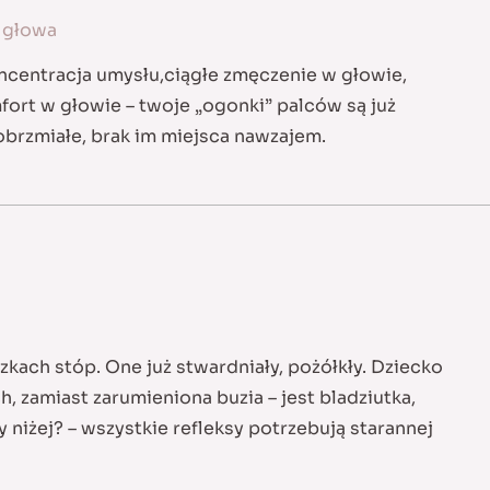
 głowa
ncentracja umysłu,ciągłe zmęczenie w głowie,
fort w głowie – twoje „ogonki” palców są już
brzmiałe, brak im miejsca nawzajem.
kach stóp. One już stwardniały, pożółkły. Dziecko
, zamiast zarumieniona buzia – jest bladziutka,
 niżej? – wszystkie refleksy potrzebują starannej