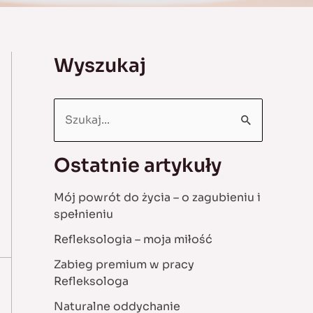
Wyszukaj
S
e
a
Ostatnie artykuły
r
Mój powrót do życia – o zagubieniu i
c
spełnieniu
h
Refleksologia – moja miłość
f
Zabieg premium w pracy
o
Refleksologa
r
Naturalne oddychanie
: