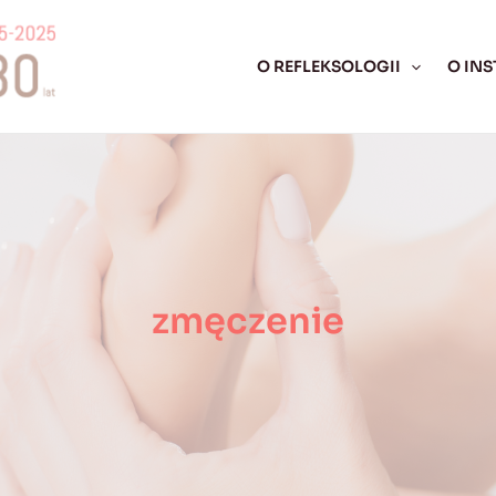
O REFLEKSOLOGII
O INS
zmęczenie