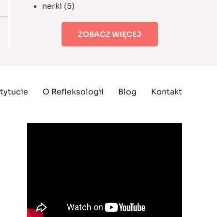
nerki
(5)
ZOBACZ WIĘCEJ
tytucie
O Refleksologii
Blog
Kontakt