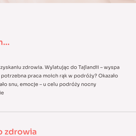
ch…
zyskaniu zdrowia. Wylatując do Tajlandii – wyspa
e potrzebna praca moich rąk w podróży? Okazało
ało snu, emocje – u celu podróży nocny
ie
o zdrowia