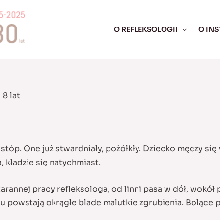
O REFLEKSOLOGII
O INS
8 lat
tóp. One już stwardniały, pożółkły. Dziecko męczy się 
, kładzie się natychmiast.
tarannej pracy refleksologa,
od linni pasa w dół, wokół 
u powstają okrągłe blade malutkie zgrubienia. Bolące p