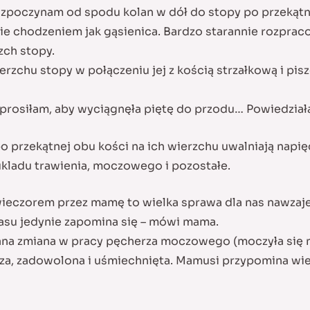
rozpoczynam od spodu kolan w dół do stopy po przekątne
nie chodzeniem jak gąsienica. Bardzo starannie rozprac
zch stopy.
zchu stopy w połączeniu jej z kością strzałkową i pis
oprosiłam, aby wyciągnęła piętę do przodu… Powiedział
po przekątnej obu kości na ich wierzchu uwalniają napi
kladu trawienia, moczowego i pozostałe.
czorem przez mamę to wielka sprawa dla nas nawzajem
zasu jedynie zapomina się – mówi mama.
na zmiana w pracy pęcherza moczowego (moczyła się noc
sza, zadowolona i uśmiechnięta. Mamusi przypomina wiec