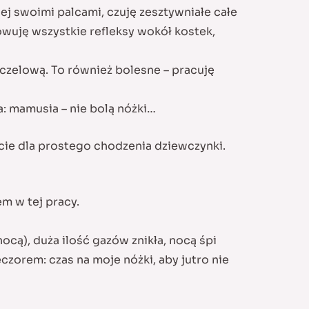
j swoimi palcami, czuję zesztywniałe całe
owuję wszystkie refleksy wokół kostek,
zczelową. To również bolesne – pracuję
a: mamusia – nie bolą nóżki…
ęcie dla prostego chodzenia dziewczynki.
 w tej pracy.
ą), duża ilość gazów znikła, nocą śpi
zorem: czas na moje nóżki, aby jutro nie