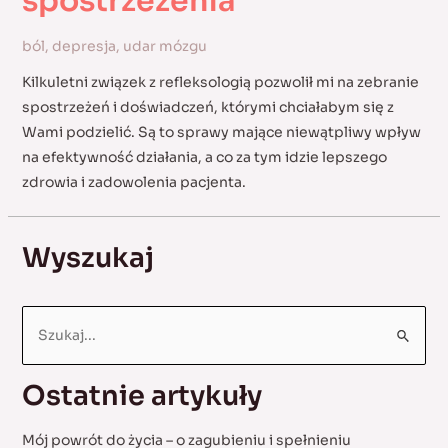
spostrzeżenia
ból
,
depresja
,
udar mózgu
Kilkuletni związek z refleksologią pozwolił mi na zebranie
spostrzeżeń i doświadczeń, którymi chciałabym się z
Wami podzielić. Są to sprawy mające niewątpliwy wpływ
na efektywność działania, a co za tym idzie lepszego
zdrowia i zadowolenia pacjenta.
Wyszukaj
S
e
a
Ostatnie artykuły
r
c
Mój powrót do życia – o zagubieniu i spełnieniu