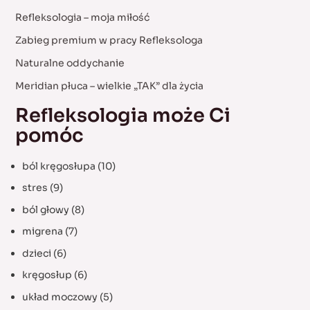
h
Refleksologia – moja miłość
f
Zabieg premium w pracy Refleksologa
o
Naturalne oddychanie
r
:
Meridian płuca – wielkie „TAK” dla życia
Refleksologia może Ci
pomóc
ból kręgosłupa
(10)
stres
(9)
ból głowy
(8)
migrena
(7)
dzieci
(6)
kręgosłup
(6)
układ moczowy
(5)