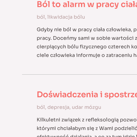
Ból to alarm w pracy ciał
ból
,
likwidacja bólu
Gdyby nie ból w pracy ciała człowieka,
pracy. Doceńmy sami w sobie wartości z
cierpiących bólu fizycznego czterech koń
ciele człowieka informuje o zatraceniu h
Doświadczenia i spostrz
ból
,
depresja
,
udar mózgu
Kilkuletni związek z refleksologią pozwo
którymi chciałabym się z Wami podzieli
efektywność działania, a co za tym idzie