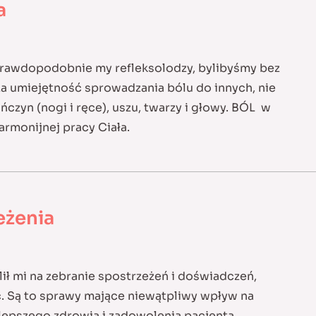
a
 prawdopodobnie my refleksolodzy, bylibyśmy bez
a umiejętność sprowadzania bólu do innych, nie
czyn (nogi i ręce), uszu, twarzy i głowy. BÓL w
armonijnej pracy Ciała.
eżenia
lił mi na zebranie spostrzeżeń i doświadczeń,
ć. Są to sprawy mające niewątpliwy wpływ na
 lepszego zdrowia i zadowolenia pacjenta.