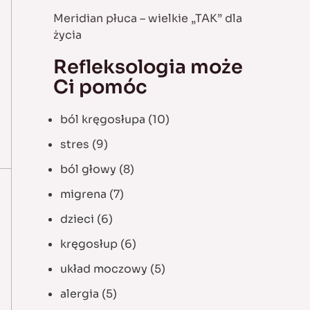
Meridian płuca – wielkie „TAK” dla
życia
Refleksologia może
Ci pomóc
ból kręgosłupa
(10)
stres
(9)
ból głowy
(8)
migrena
(7)
dzieci
(6)
kręgosłup
(6)
układ moczowy
(5)
alergia
(5)