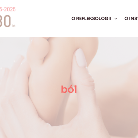
O REFLEKSOLOGII
O INS
ból