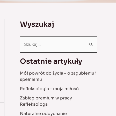
Wyszukaj
S
e
a
Ostatnie artykuły
r
Mój powrót do życia – o zagubieniu i
c
spełnieniu
h
Refleksologia – moja miłość
f
Zabieg premium w pracy
o
Refleksologa
r
Naturalne oddychanie
: