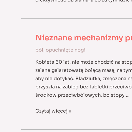
Nieznane mechanizmy pr
ból
,
opuchnięte nogi
Kobieta 60 lat, nie może chodzić na sto
zalane galaretowatą bolącą masą, na ty
aby nie dotykać. Bladziutka, zmęczona na
przyszła na zabieg bez tabletki przeciw
środków przeciwbólowych, bo stopy …
Nieznane
Czytaj więcej »
mechanizmy
pracy