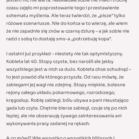
jestem nic nie warta. Naskładała sobie nie mało i trochę
czasu zajęło mi poprostowanie tego i przestawienie
schematu myślenia. Ale teraz twierdzi, że „pisze” tylko
różowe scenariusze. Nie do końca w to wierzę, ale wiem
że nie zapadnie się znów w czarną dziurę – a jak sobie nie
radzi z sobą to dostaję sms-a „potrzebuję kopa”.
I ostatni już przykład – niestety nie tak optymistyczny.
Kobieta lat 40. Stopy czyste, bez narośli ale jakby
wszystkiego jest w nich za dużo. Kobieta chce schudnąć –
to jest powód dla którego przyszła. Od razu mówię, że
zabiegami jej wagi nie zdejmę. Stopy miękkie, bolesne
rejony całego układu pokarmowego, rozrodczego,
kręgosłup. Robię zabiegi, bólu ubywa a pani nieustająco
gada lub czyta. Chętnie bierze zabiegi, czuje się po nich
lepiej, ale nie obserwuję żywego zainteresowania ani
wykonywania pracy zadanej na rękach.
A co mówi? Wie wszystko o wszystkich bliższych i