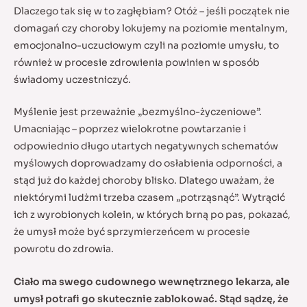
Dlaczego tak się w to zagłębiam? Otóż – jeśli początek nie
domagań czy choroby lokujemy na poziomie mentalnym,
emocjonalno-uczuciowym czyli na poziomie umysłu, to
również w procesie zdrowienia powinien w sposób
świadomy uczestniczyć.
Myślenie jest przeważnie „bezmyślno-życzeniowe”.
Umacniając – poprzez wielokrotne powtarzanie i
odpowiednio długo utartych negatywnych schematów
myślowych doprowadzamy do osłabienia odporności, a
stąd już do każdej choroby blisko. Dlatego uważam, że
niektórymi ludżmi trzeba czasem „potrząsnąć”. Wytrącić
ich z wyrobionych kolein, w których brną po pas, pokazać,
że umysł może być sprzymierzeńcem w procesie
powrotu do zdrowia.
Ciało ma swego cudownego wewnętrznego lekarza, ale
umysł potrafi go skutecznie zablokować. Stąd sądzę, że