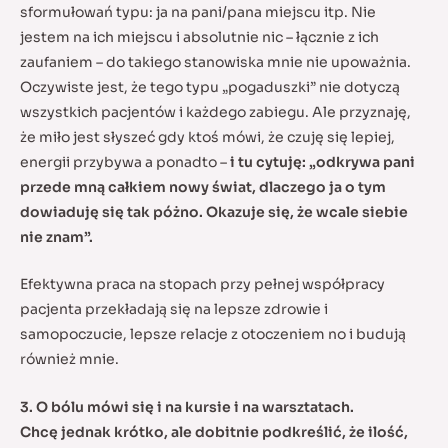
sformułowań typu: ja na pani/pana miejscu itp. Nie
jestem na ich miejscu i absolutnie nic – łącznie z ich
zaufaniem – do takiego stanowiska mnie nie upoważnia.
Oczywiste jest, że tego typu „pogaduszki” nie dotyczą
wszystkich pacjentów i każdego zabiegu. Ale przyznaję,
że miło jest słyszeć gdy ktoś mówi, że czuję się lepiej,
energii przybywa a ponadto –
i tu cytuję: „odkrywa pani
przede mną całkiem nowy świat, dlaczego ja o tym
dowiaduję się tak póżno. Okazuje się, że wcale siebie
nie znam”.
Efektywna praca na stopach przy pełnej współpracy
pacjenta przekładają się na lepsze zdrowie i
samopoczucie, lepsze relacje z otoczeniem no i budują
również mnie.
3. O bólu mówi się i na kursie i na warsztatach.
Chcę jednak krótko, ale dobitnie podkreślić, że ilość,