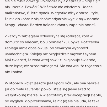
ale nie miała odwagi. Po drodze była depresja – niby się z
nią uporała. Powód ? Właściwie nie wiadomo. Udane
małżeństwo, 6-letni synek. Wszystko niby dobrze – tyle,
że nie do końca z nią choć medycznie wyniki są w normie.
Stopy – ciasto. Bardzo bolesne ciasto, zupełnie bez sił.
Z każdym zabiegiem dziewczyna się rozkręca, robi w
domu to co zalecam, bólu pomaleńku ubywa. Po trzecim
zabiegu mnie obcałowuje, po czwartym wychodzi
uśmiechnięta. Kolejny raz przyjeżdża z mężem i synem.
Mąż twierdzi, że żona w tej chwili funkcjonuje świetnie,
dużo lepiej niż przed zabiegami. Ale ona wie, że to jeszcze
nie koniec.
W stopach wciąż jeszcze jest sporo bólu, ale ona nabrała
już do mnie zaufania i powoli staje się jasne skąd to
wszystko się bierze. A więc totalny brak akceptacji siebie,
od wyglądu do przekonania, że nic jej się nie uda, że taka