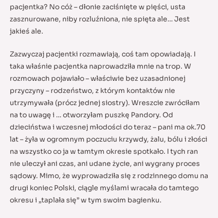
pacjentka? No cóż – dłonie zaciśnięte w pięści, usta
zasznurowane, niby rozluźniona, nie spięta ale… Jest
jakieś ale.
Zazwyczaj pacjentki rozmawiają, coś tam opowiadają. I
taka właśnie pacjentka naprowadziła mnie na trop. W
rozmowach pojawiało – właściwie bez uzasadnionej
przyczyny – rodzeństwo, z którym kontaktów nie
utrzymywała (prócz jednej siostry). Wreszcie zwróciłam
na to uwagę i … otworzyłam puszkę Pandory. Od
dzieciństwa i wczesnej młodości do teraz – pani ma ok.70
lat – żyła w ogromnym poczuciu krzywdy, żalu, bólu i złości
na wszystko co ja w tamtym okresie spotkało. I tych ran
nie uleczył ani czas, ani udane życie, ani wygrany proces
sądowy. Mimo, że wyprowadziła się z rodzinnego domu na
drugi koniec Polski, ciągle myślami wracała do tamtego
okresu i „taplała się” w tym swoim bagienku.