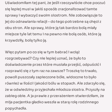
Uświadomiłam tej pani, że jeśli rzeczywiście chce poczuć
się lepiej musi w jakiś sposób zracjonalizować tamte
sprawy i wybaczyć swoim siostrom. Nie zobowiązuje to
jej do odnawiania relacji – do tego potrzebne są chęci z
obu stron. Ale sprawy, które ją tak bardzo bolą miały
miejsce tyle lat temu i na pewno nie bolą osób, które ją
krzywdziły, bolą tylko ją.
Więc pytam po co się w tym babrać i wciąż
rozgrzebywać? Czy nie lepiej uznać, że było to
doświadczenie przez które musiała przejść, odpuścić i
rozprawić się z tym raz na zawsze? Troszkę to trwało,
powoli puszczały zapieczone bóle, widoczne to było
również w ilości i jakości bólu w stopach. Ale zdarzyło się,
że w odwiedziny przyjechała młodsza siostra. Przyszły na
zabieg obie. A ja prawie z przerażeniem stwierdziłam, że
mija pacjentka gładko weszła w starą rolę rodzinnego
popychadła.