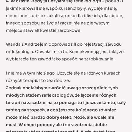
4. W czasie kiedy ja uczyłam się refleksologii
– pobudki
jakimi kierowali się współkursanci były, wydaje mi się,
nieco inne. Ludzie szukali ratunku dla bliskich, dla siebie,
innego sposobu na życie i raczej nie na pierwszym
miejscu stawiali kwestie zarobkowe.
Wanda z Andrzejem doprowadzili do rejestracji zawodu
refleksologia. Chwała im za to. Konsekwencją jest fakt, że
wybieracie ten zawód jako sposób na zarobkowanie.
I nie ma w tym nic złego. Uczycie się na różnych kursach
różnych terapii. I to też dobrze.
Jednak chciałabym zwrócić uwagę szczególnie tych
młodych stażem refleksologów, że łączenie różnych
terapii na zasadzie: na to pomaga to i jeszcze tamto, cały
zabieg na stopach, a coś jeszcze kolejnego również
może mieć bardzo dobry efekt. Może, ale wcale nie
musi. W chęci pomocy ale i sprawdzenia siebie
mieszacie różne terapie i techniki. A efekty takiego