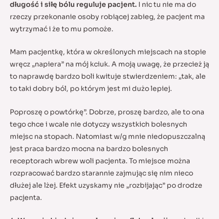
długość i siłę bólu reguluje pacjent.
I nic tu nie ma do
rzeczy przekonanie osoby robiącej zabieg, że pacjent ma
wytrzymać i że to mu pomoże.
Mam pacjentkę, która w określonych miejscach na stopie
wręcz „napiera” na mój kciuk. A moją uwagę, że przecież ją
to naprawdę bardzo boli kwituje stwierdzeniem: „tak, ale
to taki dobry ból, po którym jest mi dużo lepiej.
Poproszę o powtórkę”. Dobrze, proszę bardzo, ale to ona
tego chce i wcale nie dotyczy wszystkich bolesnych
miejsc na stopach. Natomiast w/g mnie niedopuszczalną
jest praca bardzo mocna na bardzo bolesnych
receptorach wbrew woli pacjenta. To miejsce można
rozpracować bardzo starannie zajmując się nim nieco
dłużej ale lżej. Efekt uzyskamy nie „rozbijając” po drodze
pacjenta.