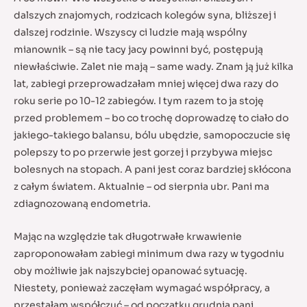
dalszych znajomych, rodzicach kolegów syna, bliższej i
dalszej rodzinie. Wszyscy ci ludzie mają wspólny
mianownik – są nie tacy jacy powinni być, postępują
niewłaściwie. Zalet nie mają – same wady. Znam ją już kilka
lat, zabiegi przeprowadzałam mniej więcej dwa razy do
roku serie po 10-12 zabiegów. I tym razem to ja stoję
przed problemem – bo co trochę doprowadzę to ciało do
jakiego-takiego balansu, bólu ubędzie, samopoczucie się
polepszy to po przerwie jest gorzej i przybywa miejsc
bolesnych na stopach. A pani jest coraz bardziej skłócona
z całym światem. Aktualnie – od sierpnia ubr. Pani ma
zdiagnozowaną endometria.
Mając na względzie tak długotrwałe krwawienie
zaproponowałam zabiegi minimum dwa razy w tygodniu
oby możliwie jak najszybciej opanować sytuację.
Niestety, ponieważ zaczęłam wymagać współpracy, a
przestałam współczuć – od początku grudnia pani