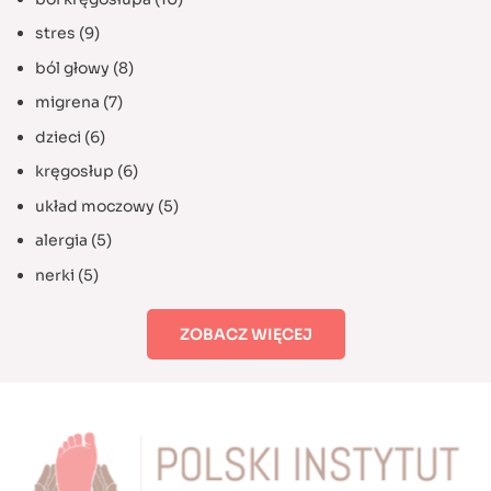
stres
(9)
ból głowy
(8)
migrena
(7)
dzieci
(6)
kręgosłup
(6)
układ moczowy
(5)
alergia
(5)
nerki
(5)
ZOBACZ WIĘCEJ