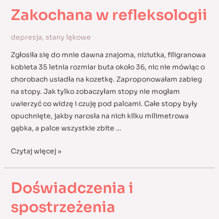
Zakochana w refleksologii
depresja
,
stany lękowe
Zgłosiła się do mnie dawna znajoma, niziutka, filigranowa
kobieta 35 letnia rozmiar buta około 36, nic nie mówiąc o
chorobach usiadła na kozetkę. Zaproponowałam zabieg
na stopy. Jak tylko zobaczyłam stopy nie mogłam
uwierzyć co widzę i czuję pod palcami. Całe stopy były
opuchnięte, jakby narosła na nich kilku milimetrowa
gąbka, a palce wszystkie zbite …
Zakochana
Czytaj więcej »
w
refleksologii
Doświadczenia i
spostrzeżenia