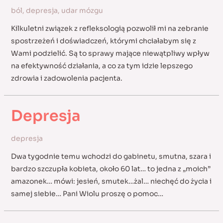
ból
,
depresja
,
udar mózgu
Kilkuletni związek z refleksologią pozwolił mi na zebranie
spostrzeżeń i doświadczeń, którymi chciałabym się z
Wami podzielić. Są to sprawy mające niewątpliwy wpływ
na efektywność działania, a co za tym idzie lepszego
zdrowia i zadowolenia pacjenta.
Depresja
depresja
Dwa tygodnie temu wchodzi do gabinetu, smutna, szara i
bardzo szczupła kobieta, około 60 lat… to jedna z „moich”
amazonek… mówi: jesień, smutek…żal… niechęć do życia i
samej siebie… Pani Wiolu proszę o pomoc…