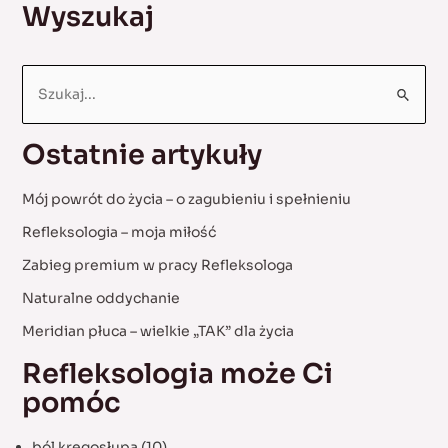
Wyszukaj
S
e
a
Ostatnie artykuły
r
c
Mój powrót do życia – o zagubieniu i spełnieniu
h
Refleksologia – moja miłość
f
Zabieg premium w pracy Refleksologa
o
Naturalne oddychanie
r
:
Meridian płuca – wielkie „TAK” dla życia
Refleksologia może Ci
pomóc
ból kręgosłupa
(10)