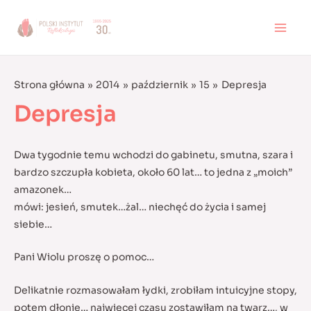
Skip
to
MAI
content
MEN
Strona główna
2014
październik
15
Depresja
Depresja
Dwa tygodnie temu wchodzi do gabinetu, smutna, szara i
bardzo szczupła kobieta, około 60 lat… to jedna z „moich”
amazonek…
mówi: jesień, smutek…żal… niechęć do życia i samej
siebie…
Pani Wiolu proszę o pomoc…
Delikatnie rozmasowałam łydki, zrobiłam intuicyjne stopy,
potem dłonie… najwięcej czasu zostawiłam na twarz…, w