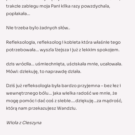
trakcie zabiegu moja Pani kilka razy powzdychala,
popłakała…
Nie trzeba bylo żadnych słów..
Refleksologia, refleksolog i kobieta która właśnie tego
potrzebowała… wyszla lżejsza i już z lekkim spokojem.
dzis wróciła… uśmiechnięta, uściskała mnie, ucałowała.
Mówi: dziekuję, to naprawdę działa.
Dziś już refleksologia była bardzo przyjemna – bez łez i
wewnętrznego bólu… jaka wielka radość we mnie, że
mogę pomóc i dać coś z siebie….dziękuję…za mądrość,
którą nam przekazujesz Wandziu.
Wiola z Cieszyna