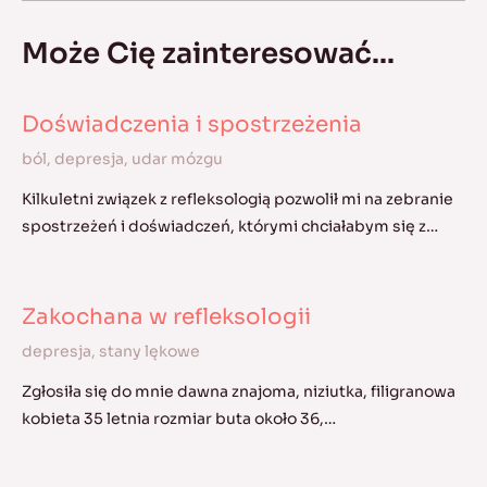
Może Cię zainteresować...
Doświadczenia i spostrzeżenia
ból
,
depresja
,
udar mózgu
Kilkuletni związek z refleksologią pozwolił mi na zebranie
spostrzeżeń i doświadczeń, którymi chciałabym się z…
Zakochana w refleksologii
depresja
,
stany lękowe
Zgłosiła się do mnie dawna znajoma, niziutka, filigranowa
kobieta 35 letnia rozmiar buta około 36,…