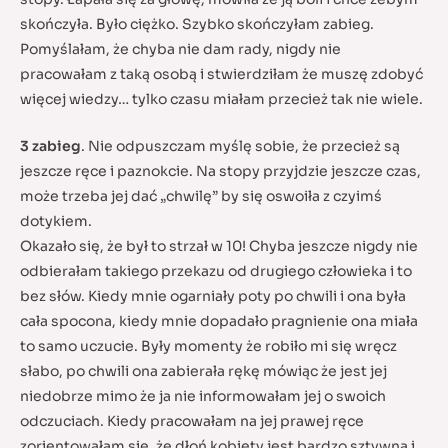
skończyła. Było ciężko. Szybko skończyłam zabieg.
Pomyślałam, że chyba nie dam rady, nigdy nie
pracowałam z taką osobą i stwierdziłam że muszę zdobyć
więcej wiedzy… tylko czasu miałam przecież tak nie wiele.
3 zabieg
. Nie odpuszczam myślę sobie, że przecież są
jeszcze ręce i paznokcie. Na stopy przyjdzie jeszcze czas,
może trzeba jej dać „chwilę” by się oswoiła z czyimś
dotykiem.
Okazało się, że był to strzał w 10! Chyba jeszcze nigdy nie
odbierałam takiego przekazu od drugiego człowieka i to
bez słów. Kiedy mnie ogarniały poty po chwili i ona była
cała spocona, kiedy mnie dopadało pragnienie ona miała
to samo uczucie. Były momenty że robiło mi się wręcz
słabo, po chwili ona zabierała rękę mówiąc że jest jej
niedobrze mimo że ja nie informowałam jej o swoich
odczuciach. Kiedy pracowałam na jej prawej ręce
zorientowałam się, że dłoń kobiety jest bardzo sztywna i