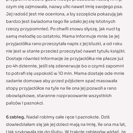
czym się zajmowała, nazwy ulic nawet imię swojego psa.
Jej radość jest nie oceniona, a łzy szczęścia pokazują jak
bardzo jest świadoma tego ile udało jej się istotnych
rzeczy przypomnieć. Po chwili znowu słyszę, jak nuci tą
samą melodię co ostatnio. Mama informuje mnie że jej
przyjaciółka rano przeczytała napis z jej bluzki, a od roku
nie jest w stanie przecież przeczytać nawet tytułu książki.
Dostaje również informacje że przyjaciółka nie płacze już
po 4h dziennie, jeśli się zdenerwuje bo o czymś zapomni
to potrafi się uspokoić w 10 min. Mama dostaje ode mnie
zadanie domowe aby przed pójściem spać masowała
stopy przyjaciółce na tyle na ile ona jej pozwoli a rano
obowiązkowe, staranne rozpracowanie wszystkich
palców i paznokci.
6 zabieg.
Nadal robimy całe ręce i paznokcie. Dziś
dowiedziałam się jak jej dzieci mają na imię, ile ona ma lat,
i jak szykowała się do ślubu. W trakcie zabiegów widać, że