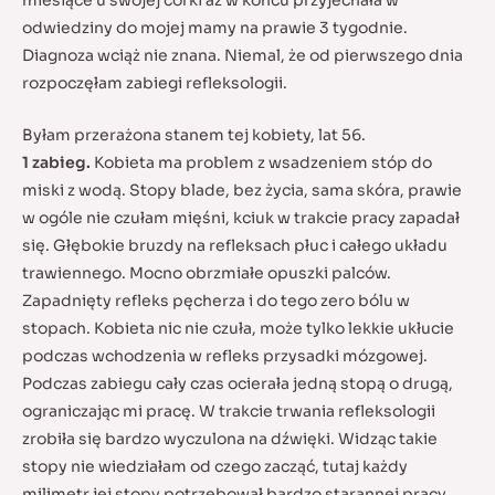
miesiące u swojej córki aż w końcu przyjechała w
odwiedziny do mojej mamy na prawie 3 tygodnie.
Diagnoza wciąż nie znana. Niemal, że od pierwszego dnia
rozpoczęłam zabiegi refleksologii.
Byłam przerażona stanem tej kobiety, lat 56.
1 zabieg.
Kobieta ma problem z wsadzeniem stóp do
miski z wodą. Stopy blade, bez życia, sama skóra, prawie
w ogóle nie czułam mięśni, kciuk w trakcie pracy zapadał
się. Głębokie bruzdy na refleksach płuc i całego układu
trawiennego. Mocno obrzmiałe opuszki palców.
Zapadnięty refleks pęcherza i do tego zero bólu w
stopach. Kobieta nic nie czuła, może tylko lekkie ukłucie
podczas wchodzenia w refleks przysadki mózgowej.
Podczas zabiegu cały czas ocierała jedną stopą o drugą,
ograniczając mi pracę. W trakcie trwania refleksologii
zrobiła się bardzo wyczulona na dźwięki. Widząc takie
stopy nie wiedziałam od czego zacząć, tutaj każdy
milimetr jej stopy potrzebował bardzo starannej pracy.