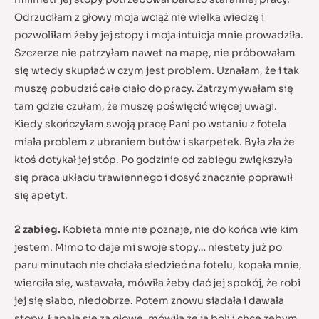
Odrzuciłam z głowy moja wciąż nie wielka wiedzę i
pozwoliłam żeby jej stopy i moja intuicja mnie prowadziła.
Szczerze nie patrzyłam nawet na mapę, nie próbowałam
się wtedy skupiać w czym jest problem. Uznałam, że i tak
muszę pobudzić całe ciało do pracy. Zatrzymywałam się
tam gdzie czułam, że muszę poświęcić więcej uwagi.
Kiedy skończyłam swoją pracę Pani po wstaniu z fotela
miała problem z ubraniem butów i skarpetek. Była zła że
ktoś dotykał jej stóp. Po godzinie od zabiegu zwiększyła
się praca układu trawiennego i dosyć znacznie poprawił
się apetyt.
2 zabieg.
Kobieta mnie nie poznaje, nie do końca wie kim
jestem. Mimo to daje mi swoje stopy… niestety już po
paru minutach nie chciała siedzieć na fotelu, kopała mnie,
wierciła się, wstawała, mówiła żeby dać jej spokój, że robi
jej się słabo, niedobrze. Potem znowu siadała i dawała
stopy. Łapała się za głowę, mówiła że ją boli i chce żebym