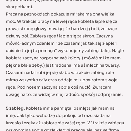
skarpetkami.
Praca na paznokciach pokazuje mi jaką ma ona wielka
moc. W trakcie pracy na lewej ręce kobieta łapie się za
prawą stronę głowy mówiąc, że bardzo ją boli, że czuje
dziwny ból. Zabiera ręce i łapie się za skroń. Zaczyna
mówić ładnym zdaniem ” że czasami jak tak się złapie i
uciśnie to jej to pomaga” wykonujemy zabieg dalej. Nagle
kobieta zaczyna rozpoznawać kolory:) mówić mi że mam
piękne białe zęby;) jest radosna, ma uśmiech na twarzy.
Czasami nadal robi jej się słabo w trakcie zabiegu ale
mimo wszystko cały czas oddaje mi z powrotem swoje
ręce. Pod nosem zaczyna sobie coś nucić. Zwracam
uwagę na to, że widzę w niej radość, spokój i odprężenie.
5 zabieg.
Kobieta mnie pamięta, pamięta jak mam na
imię. Jak tylko wchodzę do pokoju od razu siada na
krzesło i czeka aż zabiorę się za jej ręce. W trakcie zabiegu
przypomina sobie gdzie kiedyś pracowała, nazwę firmy,