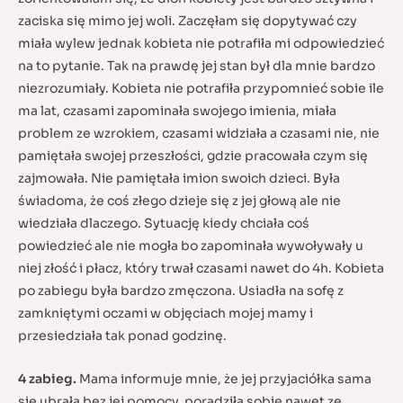
zaciska się mimo jej woli. Zaczęłam się dopytywać czy
miała wylew jednak kobieta nie potrafiła mi odpowiedzieć
na to pytanie. Tak na prawdę jej stan był dla mnie bardzo
niezrozumiały. Kobieta nie potrafiła przypomnieć sobie ile
ma lat, czasami zapominała swojego imienia, miała
problem ze wzrokiem, czasami widziała a czasami nie, nie
pamiętała swojej przeszłości, gdzie pracowała czym się
zajmowała. Nie pamiętała imion swoich dzieci. Była
świadoma, że coś złego dzieje się z jej głową ale nie
wiedziała dlaczego. Sytuację kiedy chciała coś
powiedzieć ale nie mogła bo zapominała wywoływały u
niej złość i płacz, który trwał czasami nawet do 4h. Kobieta
po zabiegu była bardzo zmęczona. Usiadła na sofę z
zamkniętymi oczami w objęciach mojej mamy i
przesiedziała tak ponad godzinę.
4 zabieg.
Mama informuje mnie, że jej przyjaciółka sama
się ubrała bez jej pomocy, poradziła sobie nawet ze