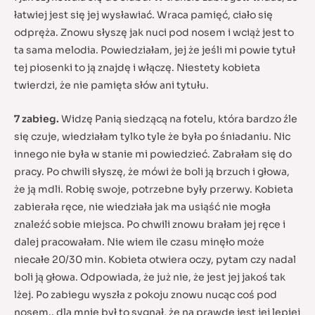
łatwiej jest się jej wysławiać. Wraca pamięć, ciało się
odpręża. Znowu słyszę jak nuci pod nosem i wciąż jest to
ta sama melodia. Powiedziałam, jej że jeśli mi powie tytuł
tej piosenki to ją znajdę i włączę. Niestety kobieta
twierdzi, że nie pamięta słów ani tytułu.
7 zabieg.
Widzę Panią siedzącą na fotelu, która bardzo źle
się czuje, wiedziałam tylko tyle że była po śniadaniu. Nic
innego nie była w stanie mi powiedzieć. Zabrałam się do
pracy. Po chwili słyszę, że mówi że boli ją brzuch i głowa,
że ją mdli. Robię swoje, potrzebne były przerwy. Kobieta
zabierała ręce, nie wiedziała jak ma usiąść nie mogła
znaleźć sobie miejsca. Po chwili znowu brałam jej ręce i
dalej pracowałam. Nie wiem ile czasu minęło może
niecałe 20/30 min. Kobieta otwiera oczy, pytam czy nadal
boli ją głowa. Odpowiada, że już nie, że jest jej jakoś tak
lżej. Po zabiegu wyszła z pokoju znowu nucąc coś pod
nosem.. dla mnie był to sygnał, że na prawdę jest jej lepiej