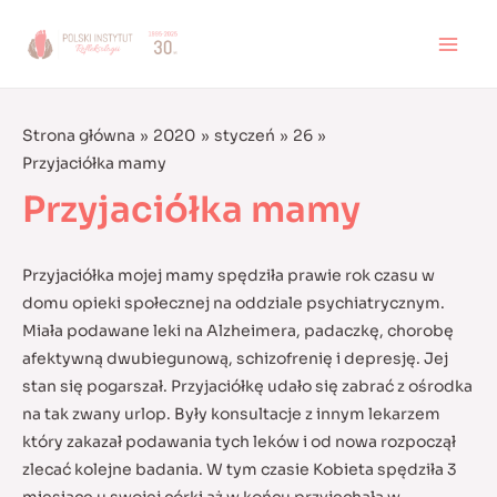
Skip
to
MAI
content
MEN
Strona główna
2020
styczeń
26
Przyjaciółka mamy
Przyjaciółka mamy
Przyjaciółka mojej mamy spędziła prawie rok czasu w
domu opieki społecznej na oddziale psychiatrycznym.
Miała podawane leki na Alzheimera, padaczkę, chorobę
afektywną dwubiegunową, schizofrenię i depresję. Jej
stan się pogarszał. Przyjaciółkę udało się zabrać z ośrodka
na tak zwany urlop. Były konsultacje z innym lekarzem
który zakazał podawania tych leków i od nowa rozpoczął
zlecać kolejne badania.
W tym czasie Kobieta spędziła 3