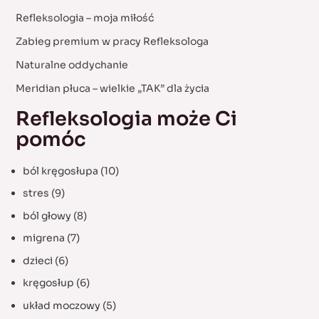
h
Refleksologia – moja miłość
f
Zabieg premium w pracy Refleksologa
o
Naturalne oddychanie
r
:
Meridian płuca – wielkie „TAK” dla życia
Refleksologia może Ci
pomóc
ból kręgosłupa
(10)
stres
(9)
ból głowy
(8)
migrena
(7)
dzieci
(6)
kręgosłup
(6)
układ moczowy
(5)