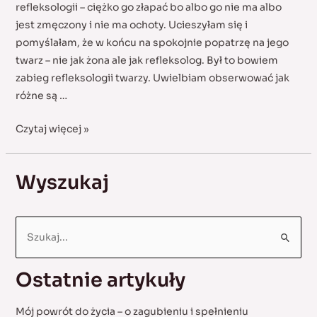
refleksologii – ciężko go złapać bo albo go nie ma albo
jest zmęczony i nie ma ochoty. Ucieszyłam się i
pomyślałam, że w końcu na spokojnie popatrzę na jego
twarz – nie jak żona ale jak refleksolog. Był to bowiem
zabieg refleksologii twarzy. Uwielbiam obserwować jak
różne są …
Historia
Czytaj więcej »
„twardziela”
Wyszukaj
S
e
a
Ostatnie artykuły
r
c
Mój powrót do życia – o zagubieniu i spełnieniu