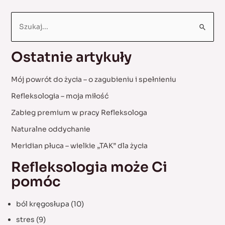
S
e
a
Ostatnie artykuły
r
c
Mój powrót do życia – o zagubieniu i spełnieniu
h
Refleksologia – moja miłość
f
Zabieg premium w pracy Refleksologa
o
Naturalne oddychanie
r
:
Meridian płuca – wielkie „TAK” dla życia
Refleksologia może Ci
pomóc
ból kręgosłupa
(10)
stres
(9)