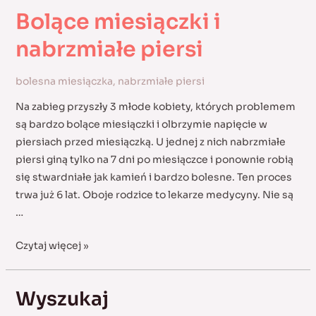
Bolące miesiączki i
nabrzmiałe piersi
bolesna miesiączka
,
nabrzmiałe piersi
Na zabieg przyszły 3 młode kobiety, których problemem
są bardzo bolące miesiączki i olbrzymie napięcie w
piersiach przed miesiączką. U jednej z nich nabrzmiałe
piersi giną tylko na 7 dni po miesiączce i ponownie robią
się stwardniałe jak kamień i bardzo bolesne. Ten proces
trwa już 6 lat. Oboje rodzice to lekarze medycyny. Nie są
…
Bolące
Czytaj więcej »
miesiączki
i
Wyszukaj
nabrzmiałe
piersi