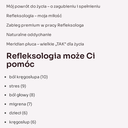
c
Mój powrót do życia – o zagubieniu i spełnieniu
h
Refleksologia – moja miłość
f
Zabieg premium w pracy Refleksologa
o
Naturalne oddychanie
r
:
Meridian płuca – wielkie „TAK” dla życia
Refleksologia może Ci
pomóc
ból kręgosłupa
(10)
stres
(9)
ból głowy
(8)
migrena
(7)
dzieci
(6)
kręgosłup
(6)