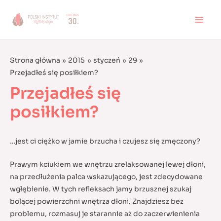
Skip
to
MAI
content
MEN
Strona główna
2015
styczeń
29
Przejadłeś się posiłkiem?
Przejadłeś się
posiłkiem?
…jest ci ciężko w jamie brzucha i czujesz się zmęczony?
Prawym kciukiem we wnętrzu zrelaksowanej lewej dłoni,
na przedłużenia palca wskazującego, jest zdecydowane
wgłębienie. W tych refleksach jamy brzusznej szukaj
bolącej powierzchni wnętrza dłoni.
Znajdziesz bez
problemu, rozmasuj je starannie aż do zaczerwienienia