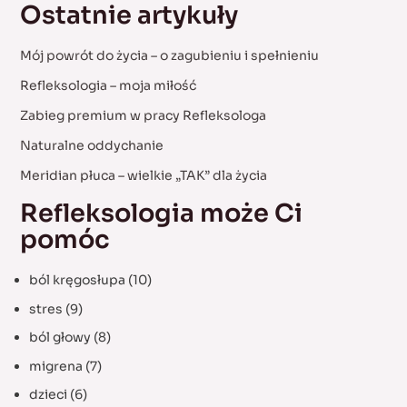
Ostatnie artykuły
r
c
Mój powrót do życia – o zagubieniu i spełnieniu
h
Refleksologia – moja miłość
f
Zabieg premium w pracy Refleksologa
o
Naturalne oddychanie
r
:
Meridian płuca – wielkie „TAK” dla życia
Refleksologia może Ci
pomóc
ból kręgosłupa
(10)
stres
(9)
ból głowy
(8)
migrena
(7)
dzieci
(6)