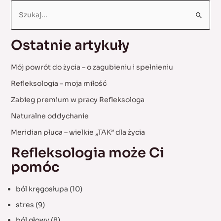
S
e
a
Ostatnie artykuły
r
c
Mój powrót do życia – o zagubieniu i spełnieniu
h
Refleksologia – moja miłość
f
Zabieg premium w pracy Refleksologa
o
Naturalne oddychanie
r
:
Meridian płuca – wielkie „TAK” dla życia
Refleksologia może Ci
pomóc
ból kręgosłupa
(10)
stres
(9)
ból głowy
(8)