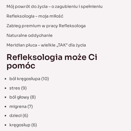
c
Mój powrót do życia – o zagubieniu i spełnieniu
h
Refleksologia – moja miłość
f
Zabieg premium w pracy Refleksologa
o
Naturalne oddychanie
r
:
Meridian płuca – wielkie „TAK” dla życia
Refleksologia może Ci
pomóc
ból kręgosłupa
(10)
stres
(9)
ból głowy
(8)
migrena
(7)
dzieci
(6)
kręgosłup
(6)