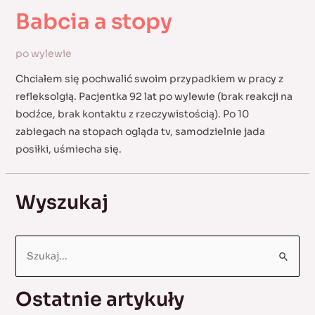
Babcia a stopy
po wylewie
Chciałem się pochwalić swoim przypadkiem w pracy z
refleksolgią. Pacjentka 92 lat po wylewie (brak reakcji na
bodźce, brak kontaktu z rzeczywistością). Po 10
zabiegach na stopach ogląda tv, samodzielnie jada
posiłki, uśmiecha się.
Wyszukaj
S
e
a
Ostatnie artykuły
r