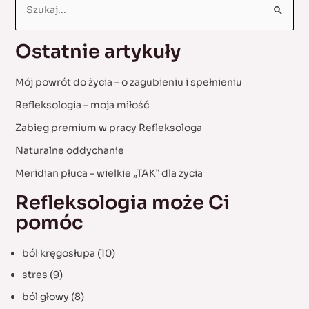
e
a
Ostatnie artykuły
r
c
Mój powrót do życia – o zagubieniu i spełnieniu
h
Refleksologia – moja miłość
f
Zabieg premium w pracy Refleksologa
o
Naturalne oddychanie
r
:
Meridian płuca – wielkie „TAK” dla życia
Refleksologia może Ci
pomóc
ból kręgosłupa
(10)
stres
(9)
ból głowy
(8)