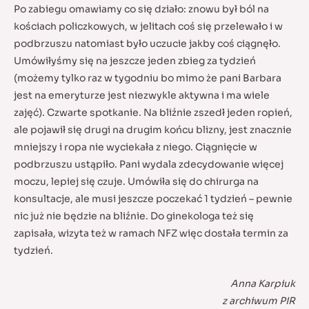
Po zabiegu omawiamy co się działo: znowu był ból na
kościach policzkowych, w jelitach coś się przelewało i w
podbrzuszu natomiast było uczucie jakby coś ciągnęło.
Umówiłyśmy się na jeszcze jeden zbieg za tydzień
(możemy tylko raz w tygodniu bo mimo że pani Barbara
jest na emeryturze jest niezwykle aktywna i ma wiele
zajęć). Czwarte spotkanie. Na bliźnie zszedł jeden ropień,
ale pojawił się drugi na drugim końcu blizny, jest znacznie
mniejszy i ropa nie wyciekała z niego. Ciągnięcie w
podbrzuszu ustąpiło. Pani wydala zdecydowanie więcej
moczu, lepiej się czuje. Umówiła się do chirurga na
konsultacje, ale musi jeszcze poczekać 1 tydzień – pewnie
nic już nie będzie na bliźnie. Do ginekologa też się
zapisała, wizyta też w ramach NFZ więc dostała termin za
tydzień.
Anna Karpiuk
z archiwum PIR