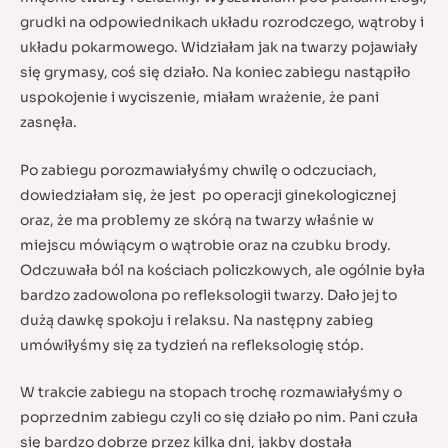
grudki na odpowiednikach układu rozrodczego, wątroby i
układu pokarmowego. Widziałam jak na twarzy pojawiały
się grymasy, coś się działo. Na koniec zabiegu nastąpiło
uspokojenie i wyciszenie, miałam wrażenie, że pani
zasnęła.
Po zabiegu porozmawiałyśmy chwilę o odczuciach,
dowiedziałam się, że jest po operacji ginekologicznej
oraz, że ma problemy ze skórą na twarzy właśnie w
miejscu mówiącym o wątrobie oraz na czubku brody.
Odczuwała ból na kościach policzkowych, ale ogólnie była
bardzo zadowolona po refleksologii twarzy. Dało jej to
dużą dawkę spokoju i relaksu. Na następny zabieg
umówiłyśmy się za tydzień na refleksologię stóp.
W trakcie zabiegu na stopach trochę rozmawiałyśmy o
poprzednim zabiegu czyli co się działo po nim. Pani czuła
się bardzo dobrze przez kilka dni, jakby dostała