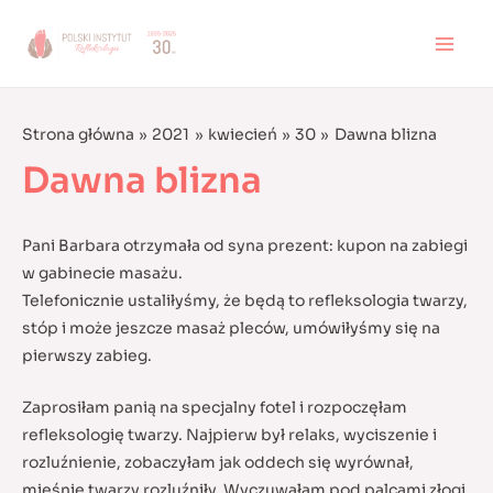
Skip
to
MAI
content
MEN
Strona główna
2021
kwiecień
30
Dawna blizna
Dawna blizna
Pani Barbara otrzymała od syna prezent: kupon na zabiegi
w gabinecie masażu.
Telefonicznie ustaliłyśmy, że będą to refleksologia twarzy,
stóp i może jeszcze masaż pleców, umówiłyśmy się na
pierwszy zabieg.
Zaprosiłam panią na specjalny fotel i rozpoczęłam
refleksologię twarzy. Najpierw był relaks, wyciszenie i
rozluźnienie, zobaczyłam jak oddech się wyrównał,
mięśnie twarzy rozluźniły. Wyczuwałam pod palcami złogi,