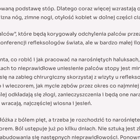
waną podstawę stóp. Dlatego coraz więcej wzrastają c
na nóg, zimne nogi, otyłość kobiet w dolnej części ciał
palców”, które będą korygowały odchylenia palców prz
nferencji refleksologów świata, ale w bardzo małej ilo
ta, co robić i jak pracować na narośniętych haluksach
dkach to nieprawidłowe uniesienie palców stopy jest m
ę na zabieg chirurgiczny skorzystaj z wizyty u refleks
i wieczorem, jak mycie zębów przez okres co najmniej 
lej odkładają się złogi, zanieczyszczenia i będą one na
wracają, najczęściej wiosna i jesień.
żka z bólem pięt, a trzeba je rozchodzić to narośnięte 
rem. Ból ustępuje już po kilku dniach. Nie sztuką jest z
nabudowania się następnych nieprawidłowości. Ponownie