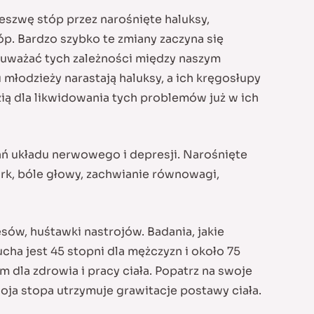
eszwę stóp przez narośnięte haluksy,
p. Bardzo szybko te zmiany zaczyna się
zauważać tych zależności między naszym
 młodzieży narastają haluksy, a ich kręgosłupy
zią dla likwidowania tych problemów już w ich
ań układu nerwowego i depresji. Narośnięte
ark, bóle głowy, zachwianie równowagi,
sów, huśtawki nastrojów. Badania, jakie
ha jest 45 stopni dla mężczyzn i około 75
m dla zdrowia i pracy ciała. Popatrz na swoje
woja stopa utrzymuje grawitacje postawy ciała.