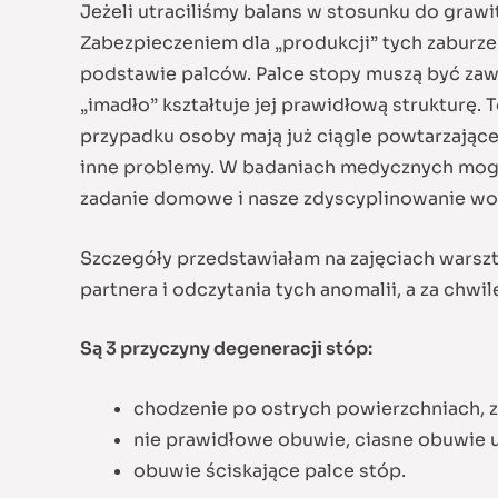
Jeżeli utraciliśmy balans w stosunku do graw
Zabezpieczeniem dla „produkcji” tych zaburze
podstawie palców. Palce stopy muszą być zaws
„imadło” kształtuje jej prawidłową strukturę.
przypadku osoby mają już ciągle powtarzające 
inne problemy. W badaniach medycznych mogą 
zadanie domowe i nasze zdyscyplinowanie w
Szczegóły przedstawiałam na zajęciach warsz
partnera i odczytania tych anomalii, a za chw
Są 3 przyczyny degeneracji stóp:
chodzenie po ostrych powierzchniach, z
nie prawidłowe obuwie, ciasne obuwie u
obuwie ściskające palce stóp.