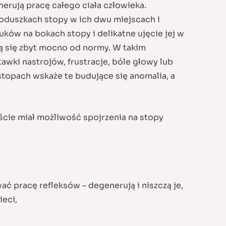
erują pracę całego ciała człowieka.
poduszkach stopy w ich dwu miejscach i
ków na bokach stopy i delikatne ujęcie jej w
ają się zbyt mocno od normy. W takim
awki nastrojów, frustracje, bóle głowy lub
topach wskaże te budujące się anomalia, a
cie miał możliwość spojrzenia na stopy
ć pracę refleksów – degenerują i niszczą je,
eci,