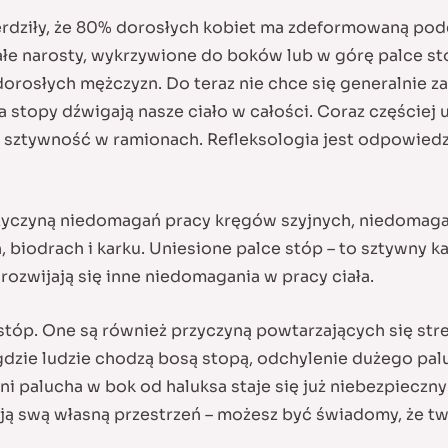
ierdziły, że 80% dorosłych kobiet ma zdeformowaną pod
łe narosty, wykrzywione do boków lub w górę palce stó
 dorosłych mężczyzn. Do teraz nie chce się generalnie 
 stopy dźwigają nasze ciało w całości. Coraz częściej u
y, sztywność w ramionach. Refleksologia jest odpowied
przyczyną niedomagań pracy kręgów szyjnych, niedomag
 biodrach i karku. Uniesione palce stóp – to sztywny k
rozwijają się inne niedomagania w pracy ciała.
 stóp. One są również przyczyną powtarzających się stre
ie ludzie chodzą bosą stopą, odchylenie dużego paluc
i palucha w bok od haluksa staje się już niebezpieczny
mają swą własną przestrzeń – możesz być świadomy, że t