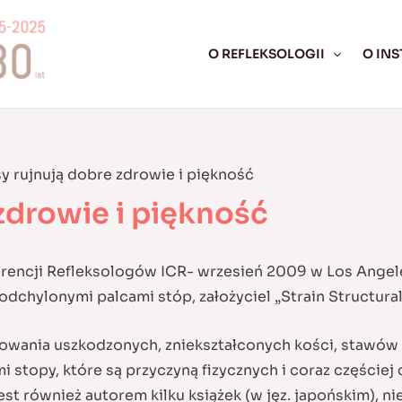
O REFLEKSOLOGII
O INS
y rujnują dobre zdrowie i piękność
zdrowie i piękność
erencji Refleksologów ICR- wrzesień 2009 w Los Ange
 odchylonymi palcami stóp, założyciel „Strain Structura
dowania uszkodzonych, zniekształconych kości, stawów i 
i stopy, które są przyczyną fizycznych i coraz części
st również autorem kilku książek (w jęz. japońskim), nie 