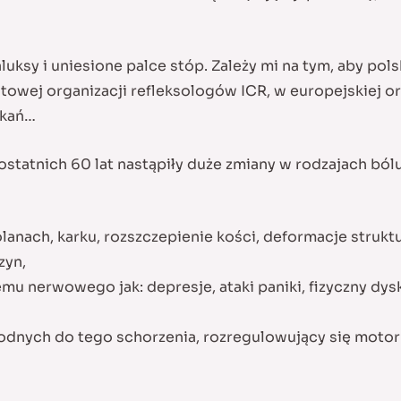
uksy i uniesione palce stóp. Zależy mi na tym, aby pols
atowej organizacji refleksologów ICR, w europejskiej o
tkań…
ostatnich 60 lat nastąpiły duże zmiany w rodzajach ból
anach, karku, rozszczepienie kości, deformacje struktur
zyn,
 nerwowego jak: depresje, ataki paniki, fizyczny dysk
odnych do tego schorzenia, rozregulowujący się motor p