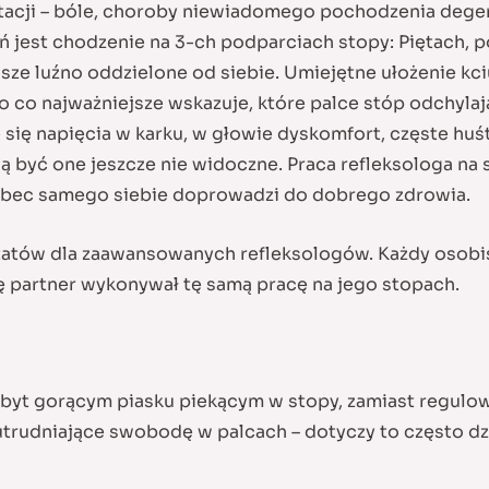
itacji – bóle, choroby niewiadomego pochodzenia degen
ń jest chodzenie na 3-ch podparciach stopy: Piętach, 
ze luźno oddzielone od siebie. Umiejętne ułożenie kciu
 To co najważniejsze wskazuje, które palce stóp odchyl
się napięcia w karku, w głowie dyskomfort, częste huśt
być one jeszcze nie widoczne. Praca refleksologa na s
obec samego siebie doprowadzi do dobrego zdrowia.
tatów dla zaawansowanych refleksologów. Każdy osobiś
ilę partner wykonywał tę samą pracę na jego stopach.
byt gorącym piasku piekącym w stopy, zamiast regulowa
trudniające swobodę w palcach – dotyczy to często dzi