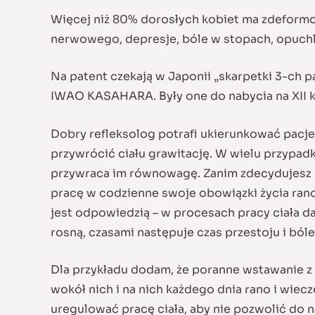
Więcej niż 80% dorosłych kobiet ma zdeformo
nerwowego, depresje, bóle w stopach, opuchliz
Na patent czekają w Japonii „skarpetki 3-ch 
IWAO KASAHARA. Były one do nabycia na XII ko
Dobry refleksolog potrafi ukierunkować pacjen
przywrócić ciału grawitację. W wielu przypa
przywraca im równowagę. Zanim zdecydujesz si
pracę w codzienne swoje obowiązki życia rano 
jest odpowiedzią – w procesach pracy ciała da
rosną, czasami następuje czas przestoju i bóle 
Dla przykładu dodam, że poranne wstawanie z łó
wokół nich i na nich każdego dnia rano i wieczo
uregulować pracę ciała, aby nie pozwolić do 