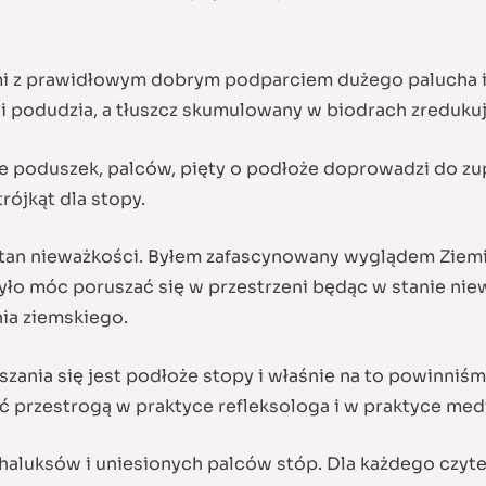
mi z prawidłowym dobrym podparciem dużego palucha i 
 podudzia, a tłuszcz skumulowany w biodrach zredukuje 
e poduszek, palców, pięty o podłoże doprowadzi do zupe
rójkąt dla stopy.
 stan nieważkości. Byłem zafascynowany wyglądem Ziemi 
 było móc poruszać się w przestrzeni będąc w stanie ni
ia ziemskiego.
ania się jest podłoże stopy i właśnie na to powinniś
 przestrogą w praktyce refleksologa i w praktyce med
aluksów i uniesionych palców stóp. Dla każdego czytel