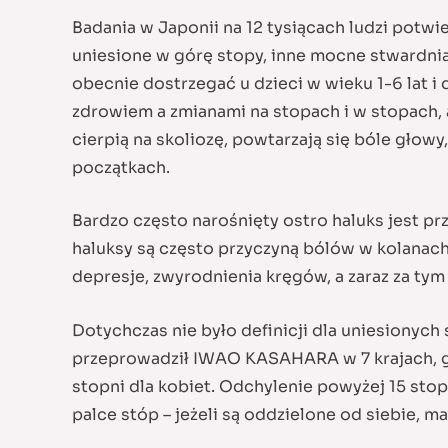
Badania w Japonii na 12 tysiącach ludzi potw
uniesione w górę stopy, inne mocne stwardnia
obecnie dostrzegać u dzieci w wieku 1-6 lat i
zdrowiem a zmianami na stopach i w stopach, a
cierpią na skoliozę, powtarzają się bóle głow
początkach.
Bardzo często narośnięty ostro haluks jest 
haluksy są często przyczyną bólów w kolanach,
depresje, zwyrodnienia kręgów, a zaraz za tym 
Dotychczas nie było definicji dla uniesionych
przeprowadził IWAO KASAHARA w 7 krajach, gdz
stopni dla kobiet. Odchylenie powyżej 15 stopn
palce stóp – jeżeli są oddzielone od siebie, 