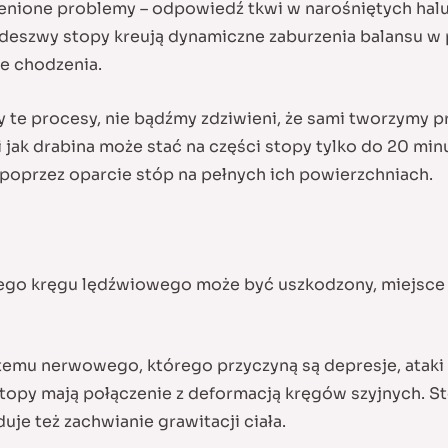
enione problemy – odpowiedź tkwi w narośniętych hal
szwy stopy kreują dynamiczne zaburzenia balansu w p
ie chodzenia.
y te procesy, nie bądźmy zdziwieni, że sami tworzymy
 jak drabina może stać na części stopy tylko do 20 min
 poprzez oparcie stóp na pełnych ich powierzchniach.
-tego kręgu lędźwiowego może być uszkodzony, miejsce m
temu nerwowego, którego przyczyną są depresje, ataki 
topy mają połączenie z deformacją kręgów szyjnych. Sto
je też zachwianie grawitacji ciała.