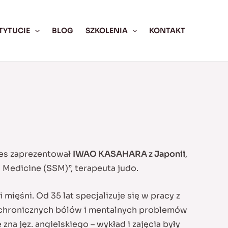
TYTUCIE
BLOG
SZKOLENIA
KONTAKT
les zaprezentował
IWAO KASAHARA z Japonii
,
l Medicine (SSM)”, terapeuta judo.
mięśni. Od 35 lat specjalizuje się w pracy z
ej chronicznych bólów i mentalnych problemów
zna jęz. angielskiego – wykład i zajęcia były