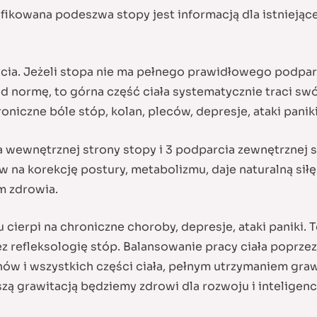
yfikowana podeszwa stopy jest informacją dla istniejąc
ycia. Jeżeli stopa nie ma pełnego prawidłowego podpar
 normę, to górna część ciała systematycznie traci swó
niczne bóle stóp, kolan, pleców, depresje, ataki paniki
a wewnętrznej strony stopy i 3 podparcia zewnętrznej s
 na korekcję postury, metabolizmu, daje naturalną sił
m zdrowia.
u cierpi na chroniczne choroby, depresje, ataki paniki.
z refleksologię stóp. Balansowanie pracy ciała poprzez 
w i wszystkich części ciała, pełnym utrzymaniem grawit
zą grawitacją będziemy zdrowi dla rozwoju i inteligencj