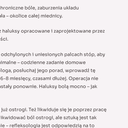
hroniczne bóle, zaburzenia układu
a – okolice całej miednicy.
ez haluksy opracowane i zaprojektowane przez
ści.
, odchylonych i uniesionych palcach stóp, aby
inimalne – codzienne zadanie domowe
ologa, posłuchaj jego porad, wprowadź tę
6-8 miesięcy, czasami dłużej. Operacja nie
rastały ponownie. Haluksy bolą mocno – jak
już ostrogi. Też likwiduje się je poprzez pracę
likwidować ból ostrogi, ale sztuką jest tak
 – refleksologia jest odpowiedzią na to