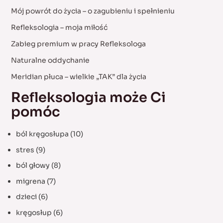
c
Mój powrót do życia – o zagubieniu i spełnieniu
h
Refleksologia – moja miłość
f
Zabieg premium w pracy Refleksologa
o
Naturalne oddychanie
r
:
Meridian płuca – wielkie „TAK” dla życia
Refleksologia może Ci
pomóc
ból kręgosłupa
(10)
stres
(9)
ból głowy
(8)
migrena
(7)
dzieci
(6)
kręgosłup
(6)