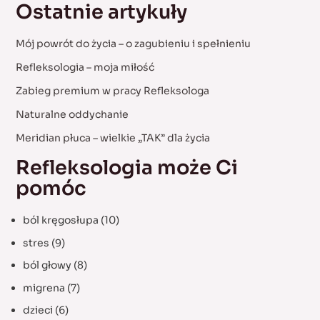
Ostatnie artykuły
r
c
Mój powrót do życia – o zagubieniu i spełnieniu
h
Refleksologia – moja miłość
f
Zabieg premium w pracy Refleksologa
o
Naturalne oddychanie
r
:
Meridian płuca – wielkie „TAK” dla życia
Refleksologia może Ci
pomóc
ból kręgosłupa
(10)
stres
(9)
ból głowy
(8)
migrena
(7)
dzieci
(6)