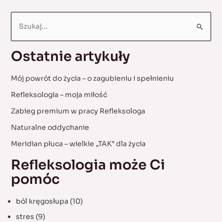
S
e
a
Ostatnie artykuły
r
c
Mój powrót do życia – o zagubieniu i spełnieniu
h
Refleksologia – moja miłość
f
Zabieg premium w pracy Refleksologa
o
Naturalne oddychanie
r
:
Meridian płuca – wielkie „TAK” dla życia
Refleksologia może Ci
pomóc
ból kręgosłupa
(10)
stres
(9)