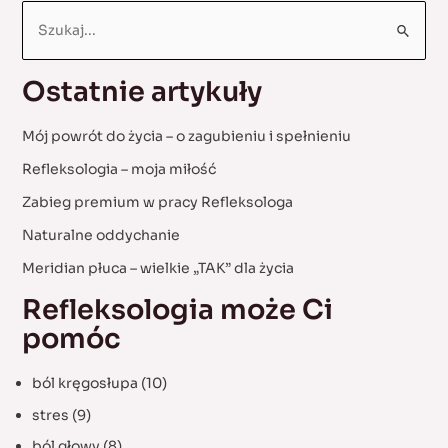
S
e
a
Ostatnie artykuły
r
c
Mój powrót do życia – o zagubieniu i spełnieniu
h
Refleksologia – moja miłość
f
Zabieg premium w pracy Refleksologa
o
Naturalne oddychanie
r
:
Meridian płuca – wielkie „TAK” dla życia
Refleksologia może Ci
pomóc
ból kręgosłupa
(10)
stres
(9)
ból głowy
(8)