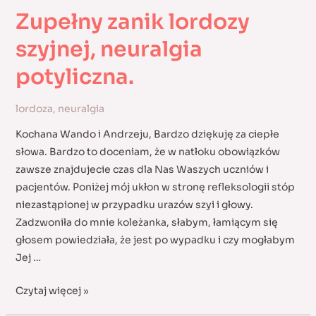
Zupełny zanik lordozy
szyjnej, neuralgia
potyliczna.
lordoza
,
neuralgia
Kochana Wando i Andrzeju, Bardzo dziękuję za ciepłe
słowa. Bardzo to doceniam, że w natłoku obowiązków
zawsze znajdujecie czas dla Nas Waszych uczniów i
pacjentów. Poniżej mój ukłon w stronę refleksologii stóp
niezastąpionej w przypadku urazów szyi i głowy.
Zadzwoniła do mnie koleżanka, słabym, łamiącym się
głosem powiedziała, że jest po wypadku i czy mogłabym
Jej …
Zupełny
Czytaj więcej »
zanik