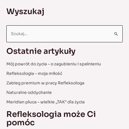
lordozy
Wyszukaj
szyjnej,
neuralgia
potyliczna.
S
e
a
Ostatnie artykuły
r
c
Mój powrót do życia – o zagubieniu i spełnieniu
h
Refleksologia – moja miłość
f
Zabieg premium w pracy Refleksologa
o
Naturalne oddychanie
r
:
Meridian płuca – wielkie „TAK” dla życia
Refleksologia może Ci
pomóc