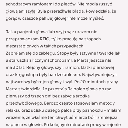
schodzącym ramionami do pleców. Nie mogła ruszyć
głową ani szyją. Była przeraźliwie blada. Powiedziała, że
gorąc w czaszce pali Jej głowę i nie może myśleć.
Jak u pacjenta głowa lub szyja są z urazem nie
przeprowadzam RTiG, tylko pracuję na stopach
niezastąpionych w takich przypadkach.
Zabrałam się do zabiegu. Stopy były sztywne i twarde jak
u staruszka z licznymi chorobami, a Marta jeszcze nie
ma 30 lat. Rejony głowy, szyi, ramion, klatki piersiowej
oraz kręgosłupa były bardzo bolesne. Najsztywniejszy i
najtwardszy był rejon głowy i szyi. Po 20 minutach pracy
Marta stwierdziła, że przestała Ją boleć głowa po raz
pierwszy od trzech dni bez zażycia środka
przeciwbólowego. Bardzo często stosowałam metody
relaksu oraz ucisku dużego palca przy paznokciu – miałam
wrażenie, że właśnie ten chwyt uśmierza ból i zmniejsza
napięcie w głowie. Po kolejnych minutach pracy w rejonie