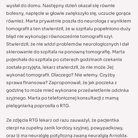
wysłał do domu. Następny dzień okazał się równie
bolesny, napięcie w głowie zwiększyło się, uczucie gorąca
również. Marta prywatnie poszła do neurologa z wynikiem
tomografii a ten stwierdził, że w szpitalu popełniono duży
błąd nie wykonując równocześnie tomografii szyi.
Stwierdził, że nie widzi problemów neurologicznych i dał
skierowanie do szpitala na ponowną tomografię. Marta
pojechała do szpitala po czterech godzinach czekania
została przyjęta, lekarz stwierdził, że nie może Jej
wykonać tomografii. Dlaczego? Nie wiemy. Czyżby
sprawa finansowa? Zaproponował, że jak poczeka z
godzinę to może mieć wykonane prześwietlenie odcinka
szyjnego. Marta po telefonicznej konsultacji z mamą
pielęgniarką poprosiła o RTG.
Ze zdjęcia RTG lekarz od razu zauważył, że pacjentka
cierpi na zupełny zanik lordozy szyjnej, powypadkowy,
oraz iż ma neuralgię potyliczną zwaną neuralgią Arnolda.