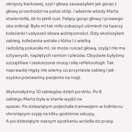
obręczy barkowej, szyi i głowy zauważyłam jak gorąc z
głowy przechodzi na palce stóp. I właśnie wtedy Marta
stwierdziła, że to jakiś cud. Palący gorąc głowy i prawego
oka zniknął. Było mi tak miło zobaczyć uśmiech na twarzy
koleżanki i usłyszeć słowa wdzięczności. Gdy skończyłam
zabieg, koleżanka wstała z łóżka i z wielką
radością pokazała mi, że może ruszać głową, szyją i nie ma
sztywnych, napiętych ramion i pleców. Obydwie byłyśmy
szczęśliwe i zaskoczone mocą i siłą refleksologii. Tak
naprawdę nigdy nie wiemy co przyniesie zabieg i jak
szybko postawimy pacjenta na nogi.
Wykonałyśmy 10 zabiegów dzień po dniu. Po 8
zabiegu Marta była w stanie wyjść na
spacer. Po dziewiątym pojechała tramwajem w kołnierzu
chroniącym szyję na kilku godzinne zakupy.
A po dziesiątym naszym spotkaniu wróciła do pracy.