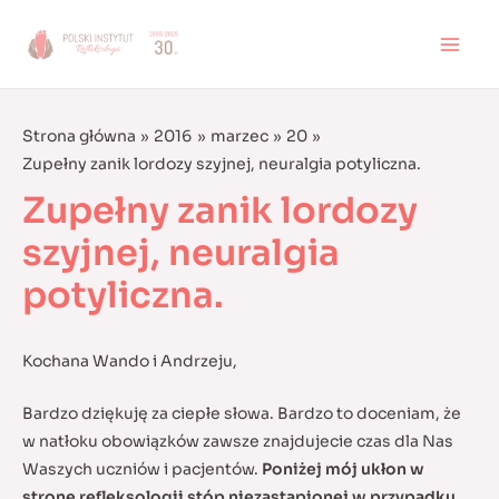
Skip
to
MAI
content
MEN
Strona główna
2016
marzec
20
Zupełny zanik lordozy szyjnej, neuralgia potyliczna.
Zupełny zanik lordozy
szyjnej, neuralgia
potyliczna.
Kochana Wando i Andrzeju,
Bardzo dziękuję za ciepłe słowa. Bardzo to doceniam, że
w natłoku obowiązków zawsze znajdujecie czas dla Nas
Waszych uczniów i pacjentów.
Poniżej mój ukłon w
stronę refleksologii stóp niezastąpionej w przypadku