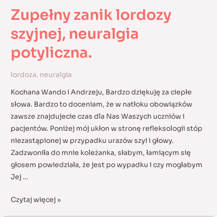
Zupełny zanik lordozy
szyjnej, neuralgia
potyliczna.
lordoza
,
neuralgia
Kochana Wando i Andrzeju, Bardzo dziękuję za ciepłe
słowa. Bardzo to doceniam, że w natłoku obowiązków
zawsze znajdujecie czas dla Nas Waszych uczniów i
pacjentów. Poniżej mój ukłon w stronę refleksologii stóp
niezastąpionej w przypadku urazów szyi i głowy.
Zadzwoniła do mnie koleżanka, słabym, łamiącym się
głosem powiedziała, że jest po wypadku i czy mogłabym
Jej …
Zupełny
Czytaj więcej »
zanik