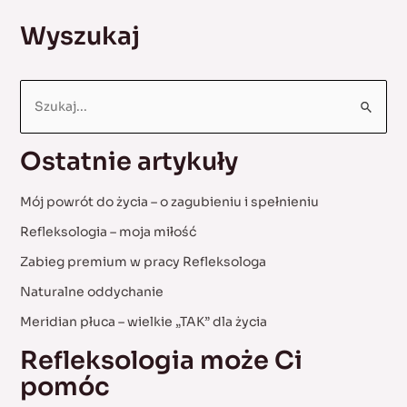
lordozy
Wyszukaj
szyjnej,
neuralgia
potyliczna.
S
e
a
Ostatnie artykuły
r
c
Mój powrót do życia – o zagubieniu i spełnieniu
h
Refleksologia – moja miłość
f
Zabieg premium w pracy Refleksologa
o
Naturalne oddychanie
r
:
Meridian płuca – wielkie „TAK” dla życia
Refleksologia może Ci
pomóc