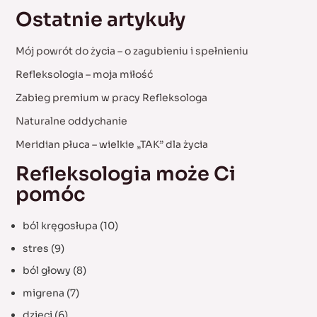
a
Ostatnie artykuły
r
c
Mój powrót do życia – o zagubieniu i spełnieniu
h
Refleksologia – moja miłość
f
Zabieg premium w pracy Refleksologa
o
Naturalne oddychanie
r
:
Meridian płuca – wielkie „TAK” dla życia
Refleksologia może Ci
pomóc
ból kręgosłupa
(10)
stres
(9)
ból głowy
(8)
migrena
(7)
dzieci
(6)