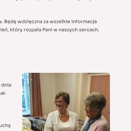
w. Będę wdzięczna za wszelkie informacje
ń, który rozpala Pani w naszych sercach.
 dnia
jak
suchą