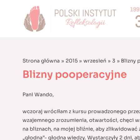
Skip
to
content
Strona główna
2015
wrzesień
3
Blizny
Blizny pooperacyjne
Pani Wando,
wczoraj wróciłam z kursu prowadzonego prze
wzajemnego zrozumienia, otwartości, chęci ws
na bliznach, na mojej bliźnie, aby zlikwidować 
„głodna”- głodna wiedzy. Wystarczyły 2 dni, a