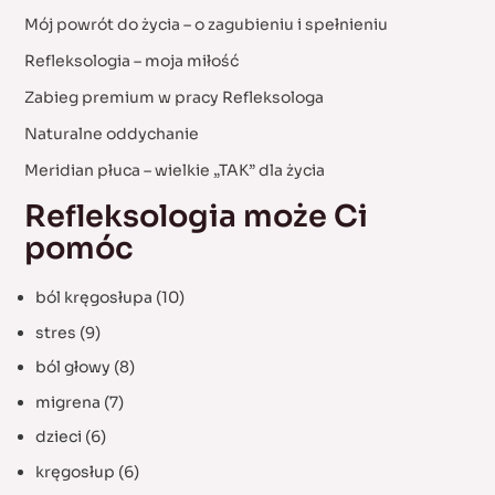
c
Mój powrót do życia – o zagubieniu i spełnieniu
h
Refleksologia – moja miłość
f
Zabieg premium w pracy Refleksologa
o
Naturalne oddychanie
r
:
Meridian płuca – wielkie „TAK” dla życia
Refleksologia może Ci
pomóc
ból kręgosłupa
(10)
stres
(9)
ból głowy
(8)
migrena
(7)
dzieci
(6)
kręgosłup
(6)