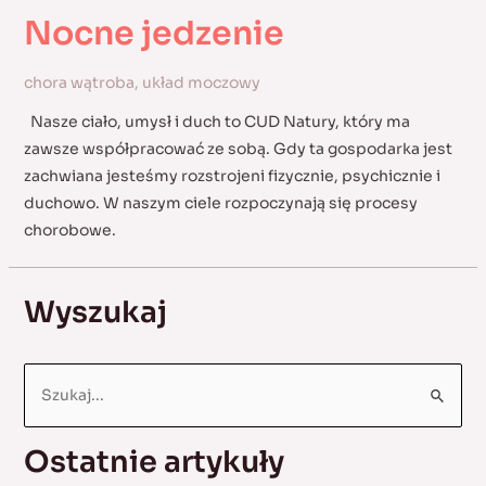
Nocne jedzenie
chora wątroba
,
układ moczowy
Nasze ciało, umysł i duch to CUD Natury, który ma
zawsze współpracować ze sobą. Gdy ta gospodarka jest
zachwiana jesteśmy rozstrojeni fizycznie, psychicznie i
duchowo. W naszym ciele rozpoczynają się procesy
chorobowe.
Wyszukaj
S
e
a
Ostatnie artykuły
r