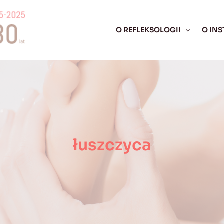
O REFLEKSOLOGII
O INS
łuszczyca