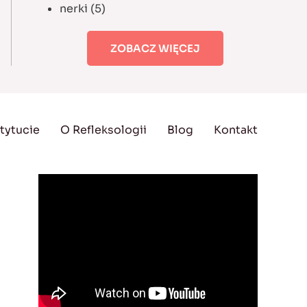
nerki
(5)
ZOBACZ WIĘCEJ
tytucie
O Refleksologii
Blog
Kontakt