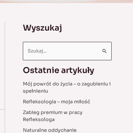
Wyszukaj
S
e
a
Ostatnie artykuły
r
Mój powrót do życia – o zagubieniu i
c
spełnieniu
h
Refleksologia – moja miłość
f
Zabieg premium w pracy
o
Refleksologa
r
Naturalne oddychanie
: