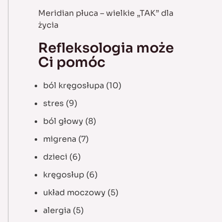
Meridian płuca – wielkie „TAK” dla
życia
Refleksologia może
Ci pomóc
ból kręgosłupa
(10)
stres
(9)
ból głowy
(8)
migrena
(7)
dzieci
(6)
kręgosłup
(6)
układ moczowy
(5)
alergia
(5)