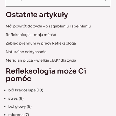
e
a
Ostatnie artykuły
r
c
Mój powrót do życia – o zagubieniu i spełnieniu
h
Refleksologia – moja miłość
f
Zabieg premium w pracy Refleksologa
o
Naturalne oddychanie
r
:
Meridian płuca – wielkie „TAK” dla życia
Refleksologia może Ci
pomóc
ból kręgosłupa
(10)
stres
(9)
ból głowy
(8)
migrena
(7)