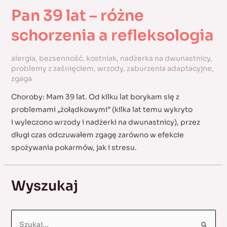
Pan 39 lat – różne
schorzenia a refleksologia
alergia
,
bezsenność
,
kostniak
,
nadżerka na dwunastnicy
,
problemy z zaśnięciem
,
wrzody
,
zaburzenia adaptacyjne
,
zgaga
Choroby: Mam 39 lat. Od kilku lat borykam się z
problemami „żołądkowymi” (kilka lat temu wykryto
i wyleczono wrzody i nadżerki na dwunastnicy), przez
długi czas odczuwałem zgagę zarówno w efekcie
spożywania pokarmów, jak i stresu.
Wyszukaj
S