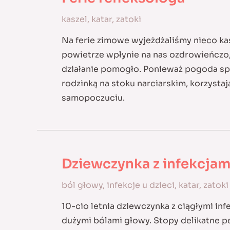
kaszel
,
katar
,
zatoki
Na ferie zimowe wyjeżdżaliśmy nieco kasz
powietrze wpłynie na nas ozdrowieńczo, 
działanie pomogło. Ponieważ pogoda sprz
rodzinką na stoku narciarskim, korzysta
samopoczuciu.
Dziewczynka z infekcjam
ból głowy
,
infekcje u dzieci
,
katar
,
zatoki
10-cio letnia dziewczynka z ciągłymi in
dużymi bólami głowy. Stopy delikatne pe