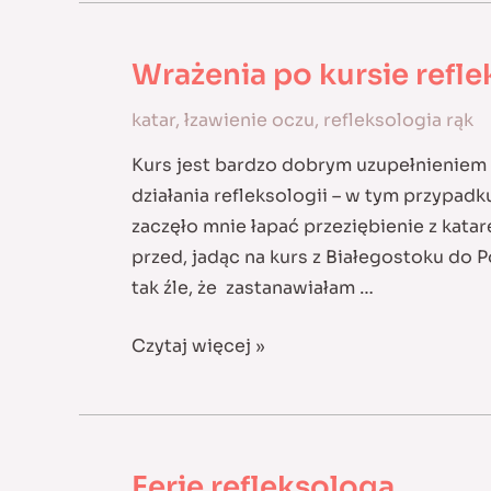
samopoczucie
Wrażenia po kursie refle
katar
,
łzawienie oczu
,
refleksologia rąk
Kurs jest bardzo dobrym uzupełnieniem
działania refleksologii – w tym przypadku
zaczęło mnie łapać przeziębienie z kata
przed, jadąc na kurs z Białegostoku do P
tak źle, że zastanawiałam …
Wrażenia
Czytaj więcej »
po
kursie
refleksologii
rąk
Ferie refleksologa