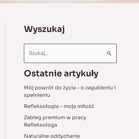
Wyszukaj
S
e
a
Ostatnie artykuły
r
Mój powrót do życia – o zagubieniu i
c
spełnieniu
h
Refleksologia – moja miłość
f
Zabieg premium w pracy
o
Refleksologa
r
Naturalne oddychanie
: