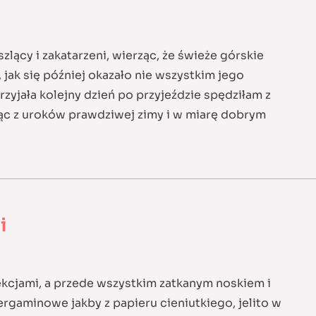
lący i zakatarzeni, wierząc, że świeże górskie
jak się później okazało nie wszystkim jego
yjała kolejny dzień po przyjeździe spędziłam z
jąc z uroków prawdziwej zimy i w miarę dobrym
i
fekcjami, a przede wszystkim zatkanym noskiem i
rgaminowe jakby z papieru cieniutkiego, jelito w