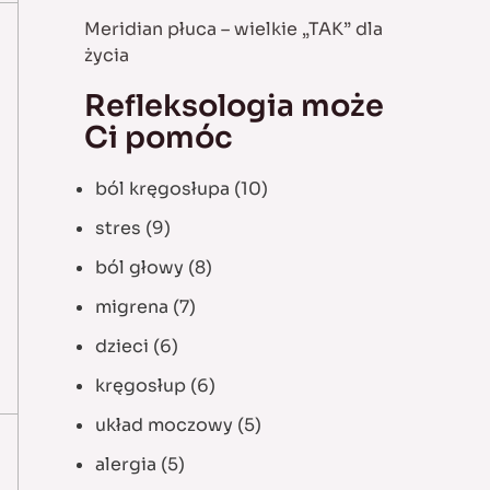
Meridian płuca – wielkie „TAK” dla
życia
Refleksologia może
Ci pomóc
ból kręgosłupa
(10)
stres
(9)
ból głowy
(8)
migrena
(7)
dzieci
(6)
kręgosłup
(6)
układ moczowy
(5)
alergia
(5)