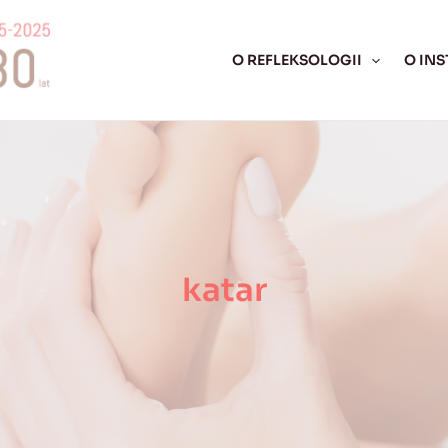
O REFLEKSOLOGII
O INS
katar