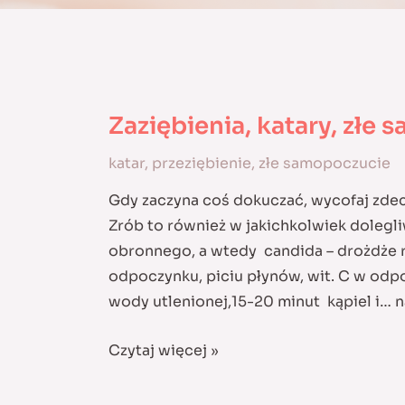
Zaziębienia, katary, złe
katar
,
przeziębienie
,
złe samopoczucie
Gdy zaczyna coś dokuczać, wycofaj zde
Zrób to również w jakichkolwiek dolegli
obronnego, a wtedy candida – drożdże r
odpoczynku, piciu płynów, wit. C w odpo
wody utlenionej,15-20 minut kąpiel i… n
Zaziębienia,
Czytaj więcej »
katary,
złe