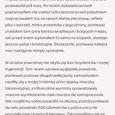
przekaszlał pół nocy. Po moich doświadczeniach
postanowiłam nie czekać tylko jeszcze przed południem
rozpracowałam mu na rękach klatkę piersiową, refleks
płuc i oskrzeli, mimo protestów z jego strony, ponieważ
znalazłam tam parę bardzo wrażliwych i bolących miejsc,
zaś przed snem wykonałam to samo na stopach, dodając
jeszcze palce i śródstopie. Skutecznie, ponieważ kolejna
noc i następne minęły spokojnie.
W drodze powrotnej nie obyło się bez incydentów i mojej
ingerencji. Tym razem sprawa wyglądała poważnie,
ponieważ podczas długotrwałej jazdy samochodem
nasiliły się u mojej 14 letniej córki objawy choroby
lokomocyjnej, a kilkukrotne wymioty spowodowały
znaczne wychłodzenie ciała i bardzo złe samopoczucie.
Nie mogliśmy sobie pozwolić na dłuższy postój ponieważ
do celu pozostało 300 kilometrów a późna pora nie
sprzyjała nam i kondycji kierowcy. Zatrzymaliśmy się na