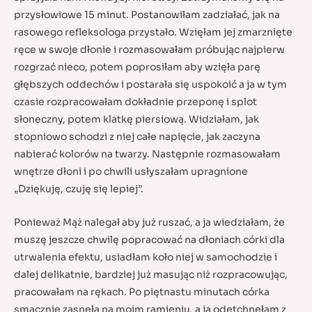
przysłowiowe 15 minut. Postanowiłam zadziałać, jak na
rasowego refleksologa przystało. Wzięłam jej zmarznięte
ręce w swoje dłonie i rozmasowałam próbując najpierw
rozgrzać nieco, potem poprosiłam aby wzięła parę
głębszych oddechów i postarała się uspokoić a ja w tym
czasie rozpracowałam dokładnie przeponę i splot
słoneczny, potem klatkę piersiową. Widziałam, jak
stopniowo schodzi z niej całe napięcie, jak zaczyna
nabierać kolorów na twarzy. Następnie rozmasowałam
wnętrze dłoni i po chwili usłyszałam upragnione
„Dziękuję, czuję się lepiej”.
Ponieważ Mąż nalegał aby już ruszać, a ja wiedziałam, że
muszę jeszcze chwilę popracować na dłoniach córki dla
utrwalenia efektu, usiadłam koło niej w samochodzie i
dalej delikatnie, bardziej już masując niż rozpracowując,
pracowałam na rękach. Po piętnastu minutach córka
smacznie zasnęła na moim ramieniu, a ja odetchnęłam z