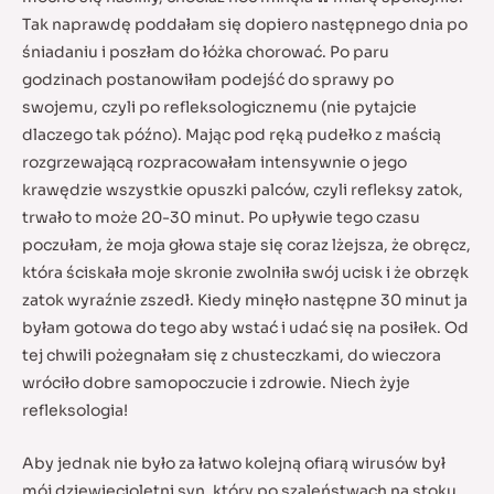
Tak naprawdę poddałam się dopiero następnego dnia po
śniadaniu i poszłam do łóżka chorować. Po paru
godzinach postanowiłam podejść do sprawy po
swojemu, czyli po refleksologicznemu (nie pytajcie
dlaczego tak późno). Mając pod ręką pudełko z maścią
rozgrzewającą rozpracowałam intensywnie o jego
krawędzie wszystkie opuszki palców, czyli refleksy zatok,
trwało to może 20-30 minut. Po upływie tego czasu
poczułam, że moja głowa staje się coraz lżejsza, że obręcz,
która ściskała moje skronie zwolniła swój ucisk i że obrzęk
zatok wyraźnie zszedł. Kiedy minęło następne 30 minut ja
byłam gotowa do tego aby wstać i udać się na posiłek. Od
tej chwili pożegnałam się z chusteczkami, do wieczora
wróciło dobre samopoczucie i zdrowie. Niech żyje
refleksologia!
Aby jednak nie było za łatwo kolejną ofiarą wirusów był
mój dziewięcioletni syn, który po szaleństwach na stoku