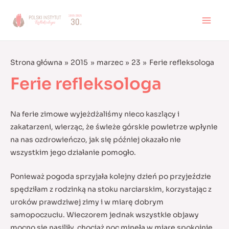
Skip
to
MAI
content
MEN
Strona główna
2015
marzec
23
Ferie refleksologa
Ferie refleksologa
Na ferie zimowe wyjeżdżaliśmy nieco kaszlący i
zakatarzeni, wierząc, że świeże górskie powietrze wpłynie
na nas ozdrowieńczo, jak się później okazało nie
wszystkim jego działanie pomogło.
Ponieważ pogoda sprzyjała kolejny dzień po przyjeździe
spędziłam z rodzinką na stoku narciarskim, korzystając z
uroków prawdziwej zimy i w miarę dobrym
samopoczuciu.
Wieczorem jednak wszystkie objawy
mocno się nasiliły, chociaż noc minęła w miarę spokojnie.