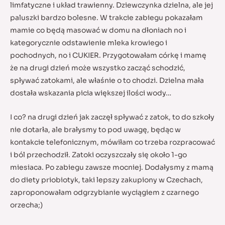
limfatyczne i układ trawienny. Dziewczynka dzielna, ale jej
paluszki bardzo bolesne. W trakcie zabiegu pokazałam
mamie co będą masować w domu na dłoniach no i
kategorycznie odstawienie mleka krowiego i
pochodnych, no i CUKIER. Przygotowałam córkę i mamę
że na drugi dzień może wszystko zacząć schodzić,
spływać zatokami, ale właśnie o to chodzi. Dzielna mała
dostała wskazania picia większej ilości wody…
I co? na drugi dzień jak zaczęł spływać z zatok, to do szkoły
nie dotarła, ale brałysmy to pod uwagę, będąc w
kontakcie telefonicznym, mówiłam co trzeba rozpracować
i ból przechodził. Zatoki oczyszczały się około 1-go
miesiaca. Po zabiegu zawsze mocniej. Dodałysmy z mamą
do diety priobiotyk, taki lepszy zakupiony w Czechach,
zaproponowałam odgrzybianie wyciągiem z czarnego
orzecha;)