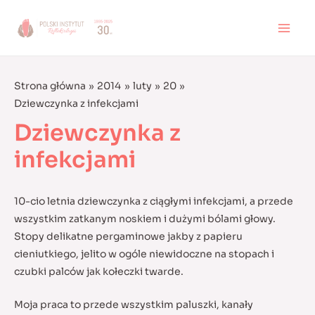
Skip
to
MAI
content
MEN
Strona główna
2014
luty
20
Dziewczynka z infekcjami
Dziewczynka z
infekcjami
10-cio letnia dziewczynka z ciągłymi infekcjami, a przede
wszystkim zatkanym noskiem i dużymi bólami głowy.
Stopy delikatne pergaminowe jakby z papieru
cieniutkiego, jelito w ogóle niewidoczne na stopach i
czubki palców jak kołeczki twarde.
Moja praca to przede wszystkim paluszki, kanały