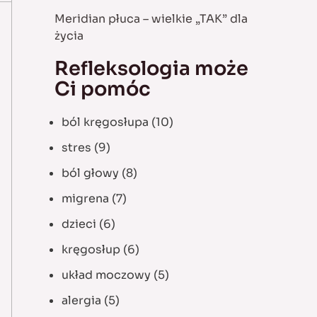
Meridian płuca – wielkie „TAK” dla
życia
Refleksologia może
Ci pomóc
ból kręgosłupa
(10)
stres
(9)
ból głowy
(8)
migrena
(7)
dzieci
(6)
kręgosłup
(6)
układ moczowy
(5)
alergia
(5)