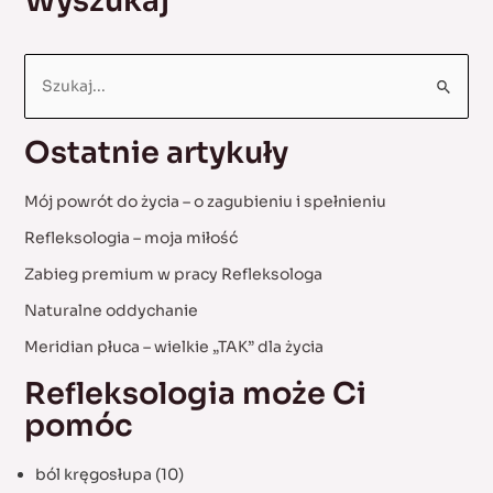
Wyszukaj
S
e
a
Ostatnie artykuły
r
c
Mój powrót do życia – o zagubieniu i spełnieniu
h
Refleksologia – moja miłość
f
Zabieg premium w pracy Refleksologa
o
Naturalne oddychanie
r
:
Meridian płuca – wielkie „TAK” dla życia
Refleksologia może Ci
pomóc
ból kręgosłupa
(10)