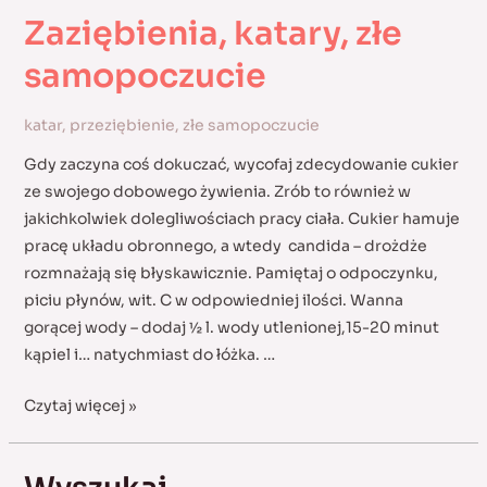
Zaziębienia, katary, złe
samopoczucie
katar
,
przeziębienie
,
złe samopoczucie
Gdy zaczyna coś dokuczać, wycofaj zdecydowanie cukier
ze swojego dobowego żywienia. Zrób to również w
jakichkolwiek dolegliwościach pracy ciała. Cukier hamuje
pracę układu obronnego, a wtedy candida – drożdże
rozmnażają się błyskawicznie. Pamiętaj o odpoczynku,
piciu płynów, wit. C w odpowiedniej ilości. Wanna
gorącej wody – dodaj ½ l. wody utlenionej,15-20 minut
kąpiel i… natychmiast do łóżka. …
Zaziębienia,
Czytaj więcej »
katary,
złe
samopoczucie