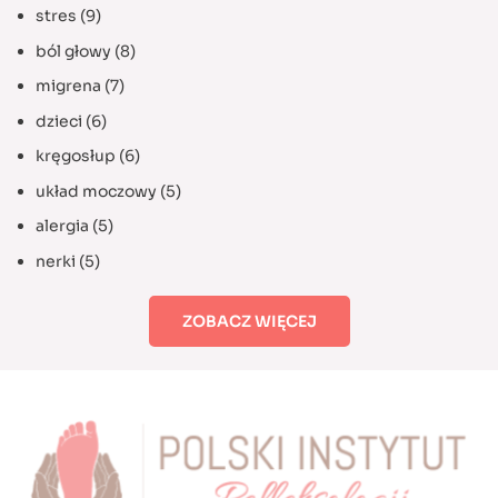
stres
(9)
ból głowy
(8)
migrena
(7)
dzieci
(6)
kręgosłup
(6)
układ moczowy
(5)
alergia
(5)
nerki
(5)
ZOBACZ WIĘCEJ