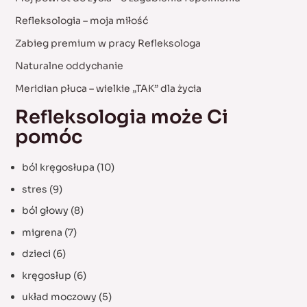
h
Refleksologia – moja miłość
f
Zabieg premium w pracy Refleksologa
o
Naturalne oddychanie
r
:
Meridian płuca – wielkie „TAK” dla życia
Refleksologia może Ci
pomóc
ból kręgosłupa
(10)
stres
(9)
ból głowy
(8)
migrena
(7)
dzieci
(6)
kręgosłup
(6)
układ moczowy
(5)