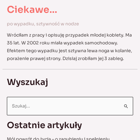
Ciekawe…
po wypadku
,
sztywność w nodze
Wróciłam z pracy i opisuję przypadek młodej kobiety. Ma
35 lat. W 2002 roku miała wypadek samochodowy.
Efektem tego wypadku jest sztywna lewa noga w kolanie,
porażenie prawej strony. Dzisiaj zrobiłam jej 3 zabieg.
Wyszukaj
S
e
a
Ostatnie artykuły
r
c
Mój powrót do życia – o zagubieniu i spełnieniu