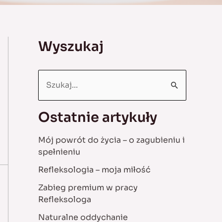
Wyszukaj
S
e
a
Ostatnie artykuły
r
Mój powrót do życia – o zagubieniu i
c
spełnieniu
h
Refleksologia – moja miłość
f
Zabieg premium w pracy
o
Refleksologa
r
Naturalne oddychanie
: