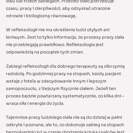
dwu lub trzech zabiegach. Przecież ciało potrzebuje
czasu, pracy i cierpliwości, aby odzyskać utracone
zdrowie i biologiczną równowagę.
W refleksologii nie ma określenia ludzi otyłych ani
leniwych. Jest to tylko informacja, że procesy pracy ciała
nie przebiegają prawidłowo. Refleksologia jest
odpowiedzią na początek tych zmian.
Zabiegi refleksologii dla dobrego terapeuty są olbrzymią
radością. Po godzinnej pracy na stopach, każdy pacjent
wstaje z fotela w zdecydowanie innym i lepszym
samopoczuciu, z lżejszym fizycznie ciałem. Jeżeli ten
proces będzie powtarzany systematycznie, co kilka dni –
wraca siła i energia do życia.
Tajemnice pracy ludzkiego ciała nie są do dzisiaj w pełni
odkryte i poznane, ale to, co dokonuje zabieg na stopach
bezpośrednio już w czasie chodzenia kciuka i palców jest