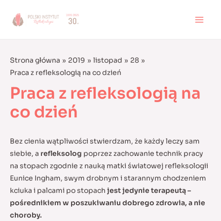
Skip
to
MAI
content
MEN
Strona główna
2019
listopad
28
Praca z refleksologią na co dzień
Praca z refleksologią na
co dzień
Bez cienia wątpliwości stwierdzam, że każdy leczy sam
siebie, a
refleksolog
poprzez zachowanie technik pracy
na stopach zgodnie z nauką matki światowej refleksologii
Eunice Ingham, swym drobnym i starannym chodzeniem
kciuka i palcami po stopach
jest jedynie terapeutą –
pośrednikiem w poszukiwaniu dobrego zdrowia, a nie
choroby.