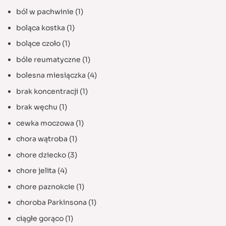
ból w pachwinie
(1)
boląca kostka
(1)
bolące czoło
(1)
bóle reumatyczne
(1)
bolesna miesiączka
(4)
brak koncentracji
(1)
brak węchu
(1)
cewka moczowa
(1)
chora wątroba
(1)
chore dziecko
(3)
chore jelita
(4)
chore paznokcie
(1)
choroba Parkinsona
(1)
ciągłe gorąco
(1)