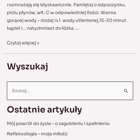
rozmnażają się błyskawicznie. Pamiętaj o odpoczynku,
piciu płynów, wit. C w odpowiedniej ilości. Wanna
gorącej wody – dodaj ½ l. wody utlenionej,15-20 minut
kąpiel i… natychmiast do łóżka. …
Zaziębienia,
Czytaj więcej »
katary,
złe
Wyszukaj
samopoczucie
S
e
a
Ostatnie artykuły
r
c
Mój powrót do życia – o zagubieniu i spełnieniu
h
Refleksologia – moja miłość
f