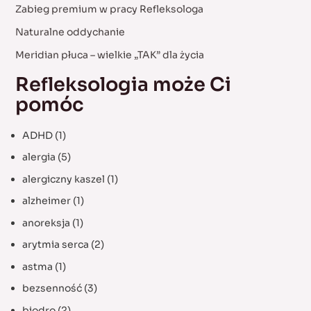
Zabieg premium w pracy Refleksologa
o
Naturalne oddychanie
r
:
Meridian płuca – wielkie „TAK” dla życia
Refleksologia może Ci
pomóc
ADHD
(1)
alergia
(5)
alergiczny kaszel
(1)
alzheimer
(1)
anoreksja
(1)
arytmia serca
(2)
astma
(1)
bezsenność
(3)
biodro
(2)