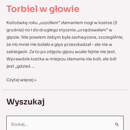
Torbiel w głowie
Końcówkę roku „uczciłam” złamaniem nogi w kostce (3
grudnia) no i do drugiego stycznia „urzędowałam” w
gipsie. Nie powiem żebym była zachwycona, szczególnie,
że nic mnie nie bolało a gips przeszkadzał – ale nie w
zabiegach. Za to po zdjęciu gipsu wcale fajnie nie jest.
Wprawdzie kostka w miejscu złamania nie boli, ale ból
jest „gdzieś …
Torbiel
Czytaj więcej »
w
głowie
Wyszukaj
S
e