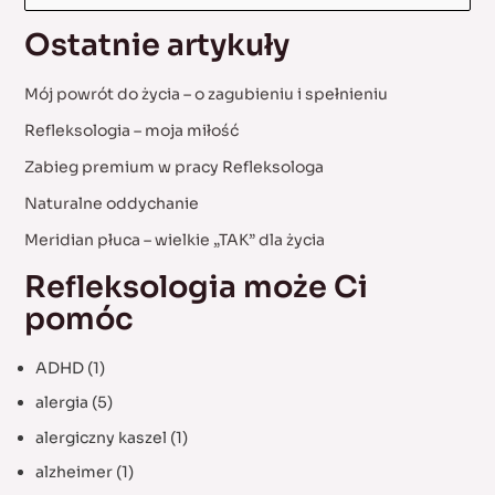
a
Ostatnie artykuły
r
c
Mój powrót do życia – o zagubieniu i spełnieniu
h
Refleksologia – moja miłość
f
Zabieg premium w pracy Refleksologa
o
Naturalne oddychanie
r
:
Meridian płuca – wielkie „TAK” dla życia
Refleksologia może Ci
pomóc
ADHD
(1)
alergia
(5)
alergiczny kaszel
(1)
alzheimer
(1)