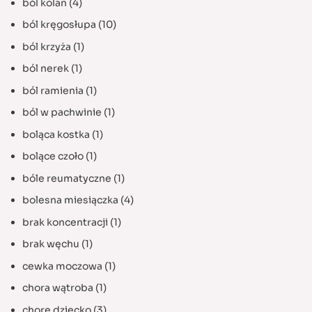
ból kolan
(4)
ból kręgosłupa
(10)
ból krzyża
(1)
ból nerek
(1)
ból ramienia
(1)
ból w pachwinie
(1)
boląca kostka
(1)
bolące czoło
(1)
bóle reumatyczne
(1)
bolesna miesiączka
(4)
brak koncentracji
(1)
brak węchu
(1)
cewka moczowa
(1)
chora wątroba
(1)
chore dziecko
(3)